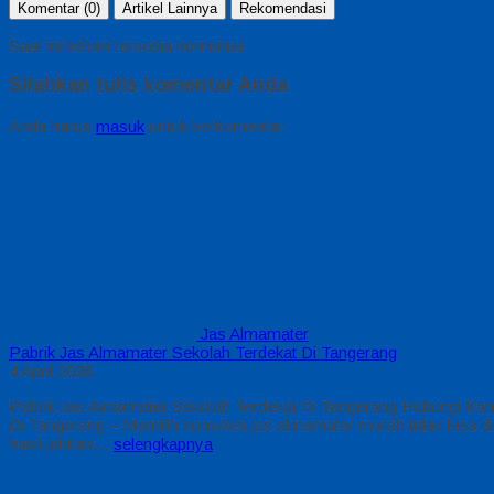
Komentar (0)
Artikel Lainnya
Rekomendasi
Saat ini belum tersedia komentar.
Silahkan tulis komentar Anda
Anda harus
masuk
untuk berkomentar.
Jas Almamater
Pabrik Jas Almamater Sekolah Terdekat Di Tangerang
4 April 2026
Pabrik Jas Almamater Sekolah Terdekat Di Tangerang Hubungi Kami
Di Tangerang – Memilih konveksi jas almamater murah tidak bisa dila
hasil jahitan…
selengkapnya