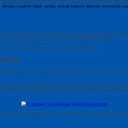
jelas identitas institusi, misalnya melalui warna khas atau lamba
desain custom tidak selalu mahal karena banyak penyedia t
enyedia pilihan dan jelaskan kebutuhan, umumnya vendor akan memb
ain bila perlu, kemudian produksi dimulai setelah persetujuan.
t sistem terstruktur pemesanan menjadi lebih praktis.
arang.
ingga pemesanan lebih awal sangat disarankan. Harga Toga Wisuda Mu
 memungkinkan Anda memastikan kualitas produk sehingga jika ada ke
ah namun tetap berkualitas. Dengan memilih konveksi toga wisuda y
rlihat elegan, lalu bandingkan vendor. Pada akhirnya, pesan lebih awa