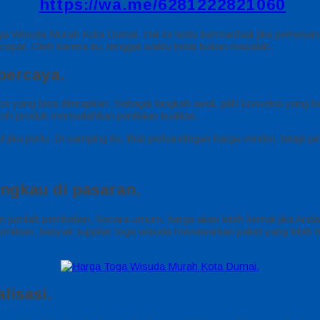
https://wa.me/6281222821060
r Toga Wisuda Murah Kota Dumai. Hal ini tentu bermanfaat jika peme
f cepat. Oleh karena itu, tenggat waktu ketat bukan masalah.
percaya.
ps yang bisa diterapkan. Sebagai langkah awal, pilih konveksi yang 
ntoh produk memudahkan penilaian kualitas.
l jika perlu. Di samping itu, lihat perbandingan harga vendor, tetapi 
ngkau di pasaran.
dan jumlah pembelian. Secara umum, harga akan lebih hemat jika An
 demikian, banyak supplier toga wisuda menawarkan paket yang lebih
lisasi.