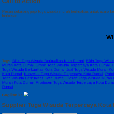
Call to Action
Pesan sekarang juga toga wisuda murah berkualitas untuk acara kel
berkesan.
Wi
Tags:
Bikin Toga Wisuda Berkualitas Kota Dumai
,
Bikin Toga Wisu
Murah Kota Dumai
,
Grosir Toga Wisuda Terpercaya Kota Dumai
,
H
Toga Wisuda Berkualitas Kota Dumai
,
Jual Toga Wisuda Murah Ko
Kota Dumai
,
Konveksi Toga Wisuda Terpercaya Kota Dumai
,
Pabr
Toga Wisuda Berkualitas Kota Dumai
,
Pesan Toga Wisuda Murah 
Murah Kota Dumai
,
Produsen Toga Wisuda Terpercaya Kota Duma
Dumai
Bagikan ke
Supplier Toga Wisuda Terpercaya Kota