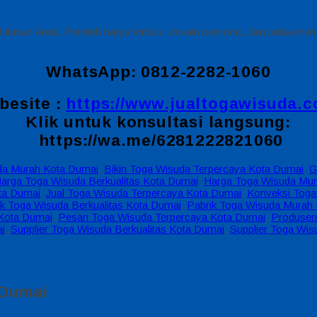
ulusan Anda. Peroleh harga terbaik, desain personal, dan pelayanan
WhatsApp: 0812-2282-1060
besite :
https://www.jualtogawisuda.
Klik untuk konsultasi langsung:
https://wa.me/6281222821060
da Murah Kota Dumai
,
Bikin Toga Wisuda Terpercaya Kota Dumai
,
G
arga Toga Wisuda Berkualitas Kota Dumai
,
Harga Toga Wisuda Mur
ta Dumai
,
Jual Toga Wisuda Terpercaya Kota Dumai
,
Konveksi Toga
ik Toga Wisuda Berkualitas Kota Dumai
,
Pabrik Toga Wisuda Murah
Kota Dumai
,
Pesan Toga Wisuda Terpercaya Kota Dumai
,
Produsen
i
,
Supplier Toga Wisuda Berkualitas Kota Dumai
,
Supplier Toga Wi
 Dumai