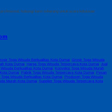
 profesional, hubungi kami sekarang untuk acara kelulusan
com
rosir Toga Wisuda Berkualitas Kota Dumai
,
Grosir Toga Wisuda
ah Kota Dumai
,
Harga Toga Wisuda Terpercaya Kota Dumai
,
Jual
 Wisuda Berkualitas Kota Dumai
,
Konveksi Toga Wisuda Murah
 Kota Dumai
,
Pabrik Toga Wisuda Terpercaya Kota Dumai
,
Pesan
 Toga Wisuda Berkualitas Kota Dumai
,
Produsen Toga Wisuda
suda Murah Kota Dumai
,
Supplier Toga Wisuda Terpercaya Kota