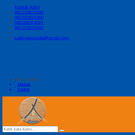
Kontak Kami
081222821060
081222821060
085280084081
081222821060
jualtogawisuda@gmail.com
Halo, Guest!
Masuk
Daftar
MENU