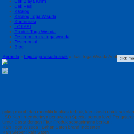
Cek Biaya Kirim
Cek Resi
Katalog
Katalog Toga Wisuda
Konfirmasi
LOKASI
Produk Toga Wisuda
Testimoni mitra toga wisuda
Testimonial
Blog
Beranda
»
baju toga wisuda anak
»
Jual Toga Wisuda Anak Ogan Il
click im
paling murah dan memiliki kualitas terbaik, kami kasih untuk sekol
, SD Kami memberinya penawaran Special semua level Pengajara
Umur Dasar dengan Fitur Produk sebagaimana berikut :
Kain Toga Wisuda : Bahan Saten brand Indosaten
Kain Sleber : kain Saten