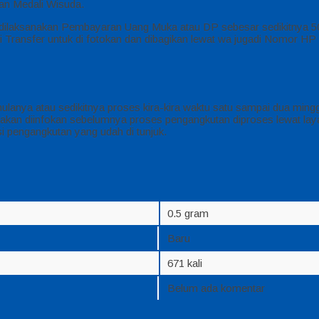
an Medali Wisuda.
di, dilaksanakan Pembayaran Uang Muka atau DP sebesar sedikitnya 
si Transfer untuk di fotokan dan dibagikan lewat wa jugadi Nomor H
anya atau sedikitnya proses kira-kira waktu satu sampai dua mingg
akan diinfokan sebelumnya proses pengangkutan diproses lewat laya
i pengangkutan yang udah di tunjuk.
0.5 gram
Baru
671 kali
Belum ada komentar