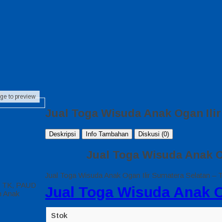
ir
age to preview
Jual Toga Wisuda Anak Ogan Ilir
Deskripsi
Info Tambahan
Diskusi (0)
Jual Toga Wisuda Anak O
Jual Toga Wisuda Anak Ogan Ilir Sumatera Selatan –
ah TK, PAUD
Jual Toga Wisuda Anak O
n Anak
Stok