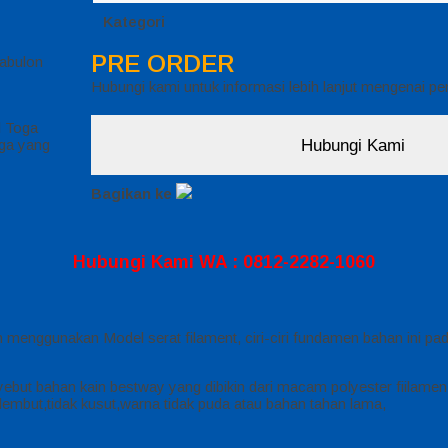
Kategori
PRE ORDER
abulon
Hubungi kami untuk informasi lebih lanjut mengenai p
l Toga
Hubungi Kami
rga yang
Bagikan ke
Hubungi Kami WA : 0812-2282-1060
 menggunakan Model serat filament, ciri-ciri fundamen bahan ini pad
ebut bahan kain bestway yang dibikin dari macam polyester fiilamen
, lembut,tidak kusut,warna tidak puda atau bahan tahan lama,