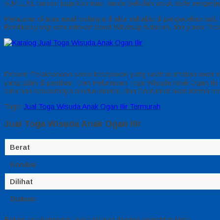
S,M,L,XL namun juga Kirimkan Tanda Sekolah untuk style pengerja
Peraturan di atas awal mulanya di akui sehabis di pengecekan ja
Berdikari yang kami infokan lewat Whatsap balasan, dan yakini Re
Prosen Pelaksanaan sama kesepakan yang udah di infokan awal mul
yang udah di pastikan. Dan Pelunasan Toga Wisuda Anak Ogan Ilir 
satu hari sebelumnya produk diantar, dan Costumer akan terima res
Tags:
Jual Toga Wisuda Anak Ogan Ilir Termurah
Jual Toga Wisuda Anak Ogan Ilir
Berat
Kondisi
Dilihat
Diskusi
Belum ada komentar, buka diskusi dengan komentar Anda.