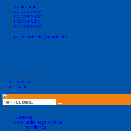
Kontak Kami
081222821060
081222821060
085280084081
081222821060
jualtogawisuda@gmail.com
Halo, Guest!
Masuk
Daftar
MENU
Beranda
Cara Order Toga Wisuda
Konfirmasi