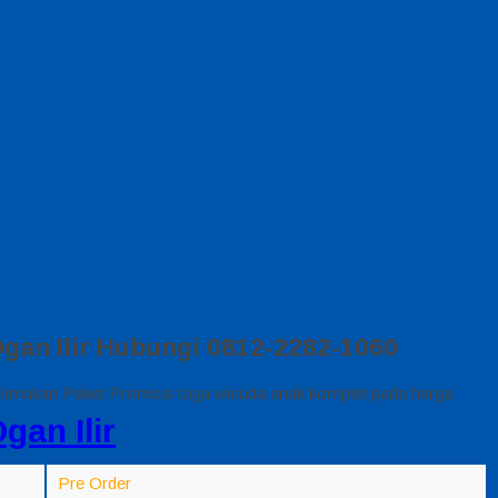
gan Ilir Hubungi 0812-2282-1060
 Temukan Paket Promosi toga wisuda anak komplet pada harga
gan Ilir
Pre Order