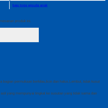
baju toga wisuda anak
emesanan produk ini.
a bagian permukaan berkilau,licin dan halus,Lembut, tidak kusut
 asli yang mempunyai tingkat ke susutan yang tidak sama dan