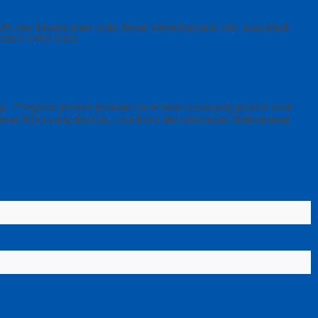
50% dari keseluruhan order lewat Rekening bank BRI atau Bank
P 0812-2282-1060.
u, Progress proses produksi di infokan sepanjang proses saat
nan kirim yang disuruh, cost kirim dan pelunasan dilaksanakan