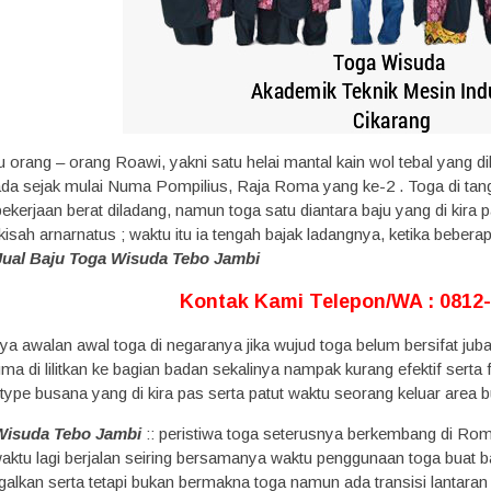
u orang – orang Roawi, yakni satu helai mantal kain wol tebal yang 
ada sejak mulai Numa Pompilius, Raja Roma yang ke-2 . Toga di tan
ekerjaan berat diladang, namun toga satu diantara baju yang di kira pat
kisah arnarnatus ; waktu itu ia tengah bajak ladangnya, ketika bebera
Jual Baju Toga Wisuda Tebo Jambi
Kontak Kami Telepon/WA : 0812
ya awalan awal toga di negaranya jika wujud toga belum bersifat jub
 di lilitkan ke bagian badan sekalinya nampak kurang efektif serta 
 type busana yang di kira pas serta patut waktu seorang keluar area bu
 Wisuda Tebo Jambi
:: peristiwa toga seterusnya berkembang di Roma
ktu lagi berjalan seiring bersamanya waktu penggunaan toga buat baj
galkan serta tetapi bukan bermakna toga namun ada transisi lantaran