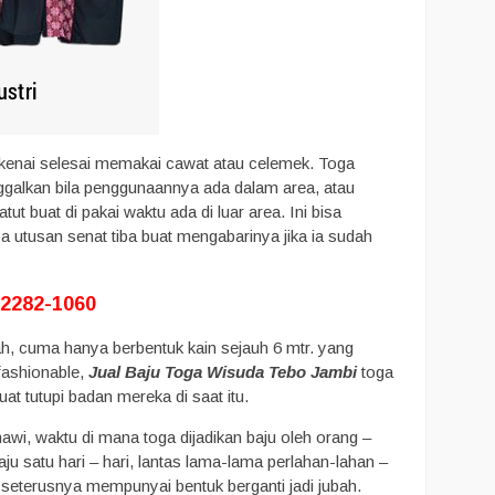
dikenai selesai memakai cawat atau celemek. Toga
ggalkan bila penggunaannya ada dalam area, atau
ut buat di pakai waktu ada di luar area. Ini bisa
pa utusan senat tiba buat mengabarinya jika ia sudah
-2282-1060
ah, cuma hanya berbentuk kain sejauh 6 mtr. yang
fashionable,
Jual Baju Toga Wisuda Tebo Jambi
toga
at tutupi badan mereka di saat itu.
wi, waktu di mana toga dijadikan baju oleh orang –
u satu hari – hari, lantas lama-lama perlahan-lahan –
 seterusnya mempunyai bentuk berganti jadi jubah.