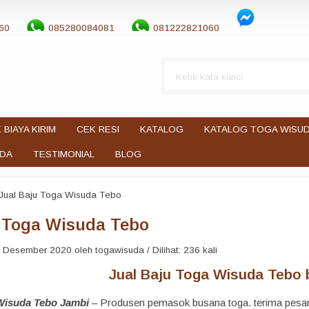
60
085280084081
081222821060
 BIAYA KIRIM
CEK RESI
KATALOG
KATALOG TOGA WISU
UDA
TESTIMONIAL
BLOG
Jual Baju Toga Wisuda Tebo
u Toga Wisuda Tebo
 Desember 2020 oleh togawisuda / Dilihat: 236 kali
Jual Baju Toga Wisuda Tebo b
 Wisuda Tebo Jambi
– Produsen pemasok busana toga. terima pesan