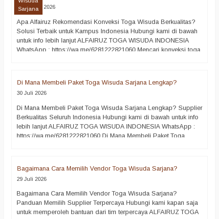
Wisuda
5 Agustus 2026
Sarjana
Apa Alfairuz Rekomendasi Konveksi Toga Wisuda Berkualitas?
Solusi Terbaik untuk Kampus Indonesia Hubungi kami di bawah
untuk info lebih lanjut ALFAIRUZ TOGA WISUDA INDONESIA
WhatsApp : https://wa.me/6281222821060 Mencari konveksi toga
wisuda berkualitas bukan hanya soal menemukan harga yang
murah. Lebih dari itu, setiap institusi pendidikan membutuhkan
mitra produksi yang mampu menghadirkan toga wisuda dengan
Di Mana Membeli Paket Toga Wisuda Sarjana Lengkap?
kualitas…
selengkapnya
30 Juli 2026
Di Mana Membeli Paket Toga Wisuda Sarjana Lengkap? Supplier
Berkualitas Seluruh Indonesia Hubungi kami di bawah untuk info
lebih lanjut ALFAIRUZ TOGA WISUDA INDONESIA WhatsApp :
https://wa.me/6281222821060 Di Mana Membeli Paket Toga
Wisuda Sarjana Lengkap? :: Prosesi wisuda merupakan salah
satu momen paling berharga dalam perjalanan akademik
seseorang. Oleh karena itu, setiap perguruan tinggi tentu…
Bagaimana Cara Memilih Vendor Toga Wisuda Sarjana?
selengkapnya
29 Juli 2026
Bagaimana Cara Memilih Vendor Toga Wisuda Sarjana?
Panduan Memilih Supplier Terpercaya Hubungi kami kapan saja
untuk memperoleh bantuan dari tim terpercaya ALFAIRUZ TOGA