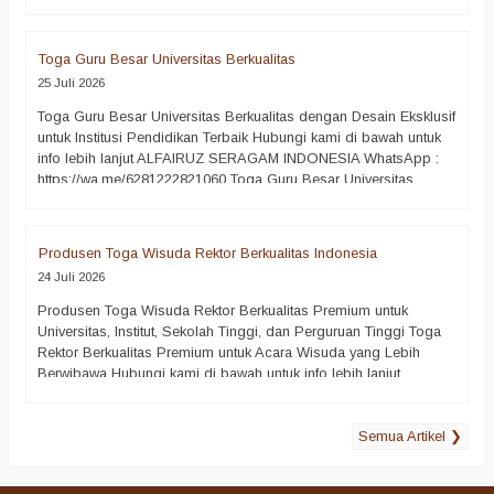
Seluruh Indonesia merupakan langkah penting bagi universitas,
institut, sekolah tinggi, maupun perguruan tinggi yang
mengutamakan kualitas pada setiap prosesi akademik. Toga
Toga Guru Besar Universitas Berkualitas
Guru Besar bukan sekadar pakaian seremonial, melainkan…
25 Juli 2026
selengkapnya
Toga Guru Besar Universitas Berkualitas dengan Desain Eksklusif
untuk Institusi Pendidikan Terbaik Hubungi kami di bawah untuk
info lebih lanjut ALFAIRUZ SERAGAM INDONESIA WhatsApp :
https://wa.me/6281222821060 Toga Guru Besar Universitas
Berkualitas merupakan salah satu simbol kehormatan akademik
yang mencerminkan prestasi, dedikasi, dan integritas seorang
profesor. Oleh karena itu, setiap perguruan tinggi tentu
Produsen Toga Wisuda Rektor Berkualitas Indonesia
menginginkan toga yang…
selengkapnya
24 Juli 2026
Produsen Toga Wisuda Rektor Berkualitas Premium untuk
Universitas, Institut, Sekolah Tinggi, dan Perguruan Tinggi Toga
Rektor Berkualitas Premium untuk Acara Wisuda yang Lebih
Berwibawa Hubungi kami di bawah untuk info lebih lanjut
ALFAIRUZ SERAGAM INDONESIA WhatsApp :
https://wa.me/6281222821060 Toga Rektor merupakan simbol
Semua Artikel ❯
kehormatan, kepemimpinan, serta kebanggaan sebuah perguruan
tinggi. Oleh karena itu, pemilihan toga rektor…
selengkapnya