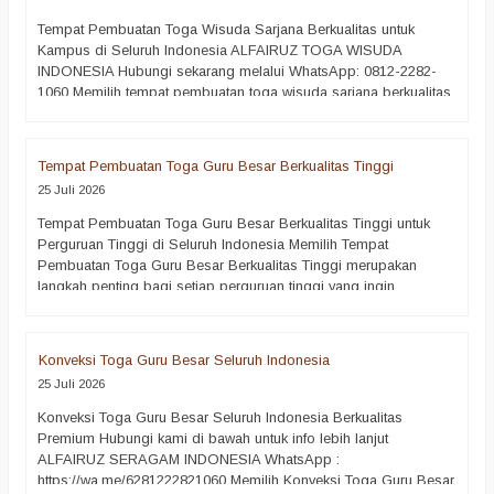
Tempat Pembuatan Toga Wisuda Sarjana Berkualitas untuk
Kampus di Seluruh Indonesia ALFAIRUZ TOGA WISUDA
INDONESIA Hubungi sekarang melalui WhatsApp: 0812-2282-
1060 Memilih tempat pembuatan toga wisuda sarjana berkualitas
merupakan langkah penting bagi setiap perguruan tinggi yang
ingin menyelenggarakan prosesi wisuda secara profesional.
Toga wisuda bukan sekadar pakaian seremonial, melainkan
Tempat Pembuatan Toga Guru Besar Berkualitas Tinggi
simbol pencapaian akademik yang akan dikenang sepanjang…
25 Juli 2026
selengkapnya
Tempat Pembuatan Toga Guru Besar Berkualitas Tinggi untuk
Perguruan Tinggi di Seluruh Indonesia Memilih Tempat
Pembuatan Toga Guru Besar Berkualitas Tinggi merupakan
langkah penting bagi setiap perguruan tinggi yang ingin
menghadirkan prosesi akademik secara resmi, elegan, dan
berwibawa. Toga guru besar bukan sekadar pakaian seremonial.
Sebaliknya, busana akademik ini menjadi simbol kehormatan,
Konveksi Toga Guru Besar Seluruh Indonesia
pencapaian ilmiah, dan…
selengkapnya
25 Juli 2026
Konveksi Toga Guru Besar Seluruh Indonesia Berkualitas
Premium Hubungi kami di bawah untuk info lebih lanjut
ALFAIRUZ SERAGAM INDONESIA WhatsApp :
https://wa.me/6281222821060 Memilih Konveksi Toga Guru Besar