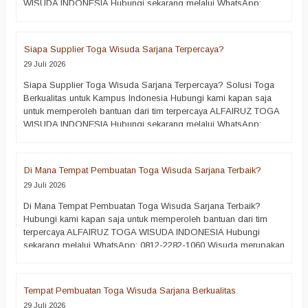
WISUDA INDONESIA Hubungi sekarang melalui WhatsApp:
0812-2282-1060 Bagaimana Cara Memilih Vendor Toga Wisuda
Sarjana? => Wisuda merupakan salah satu momen paling
berkesan dalam perjalanan akademik setiap mahasiswa. Oleh
Siapa Supplier Toga Wisuda Sarjana Terpercaya?
karena itu, setiap perguruan…
selengkapnya
29 Juli 2026
Siapa Supplier Toga Wisuda Sarjana Terpercaya? Solusi Toga
Berkualitas untuk Kampus Indonesia Hubungi kami kapan saja
untuk memperoleh bantuan dari tim terpercaya ALFAIRUZ TOGA
WISUDA INDONESIA Hubungi sekarang melalui WhatsApp:
0812-2282-1060 Memilih supplier toga wisuda sarjana terpercaya
merupakan langkah penting bagi setiap perguruan tinggi yang
ingin menyelenggarakan prosesi wisuda secara profesional.
Di Mana Tempat Pembuatan Toga Wisuda Sarjana Terbaik?
Wisuda bukan sekadar seremoni…
selengkapnya
29 Juli 2026
Di Mana Tempat Pembuatan Toga Wisuda Sarjana Terbaik?
Hubungi kami kapan saja untuk memperoleh bantuan dari tim
terpercaya ALFAIRUZ TOGA WISUDA INDONESIA Hubungi
sekarang melalui WhatsApp: 0812-2282-1060 Wisuda merupakan
momen yang sangat dinantikan oleh setiap mahasiswa setelah
berhasil menyelesaikan perjalanan akademiknya. Oleh sebab itu,
setiap perguruan tinggi tentu ingin menghadirkan prosesi wisuda
Tempat Pembuatan Toga Wisuda Sarjana Berkualitas
yang berkesan, tertib,…
selengkapnya
29 Juli 2026