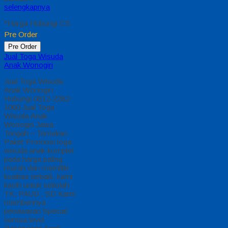
selengkapnya
*Harga Hubungi CS
Pre Order
Pre Order
Jual Toga Wisuda
Anak Wonogiri
Jual Toga Wisuda
Anak Wonogiri
Hubungi 0812-2282-
1060 Jual Toga
Wisuda Anak
Wonogiri Jawa
Tengah – Temukan
Paket Promosi toga
wisuda anak komplet
pada harga paling
murah dan memiliki
kualitas terbaik, kami
kasih untuk sekolah
TK, PAUD , SD Kami
memberinya
penawaran Special
semua level