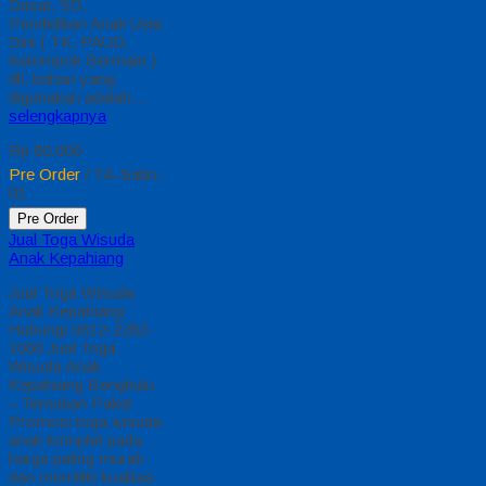
Dasar, SD,
Pendidikan Anak Usia
Dini ( TK, PAUD,
Kelompok Bermain )
dll, bahan yang
digunakan adalah…
selengkapnya
Rp 80.000
Pre Order
/ TA-Satin-
01
Pre Order
Jual Toga Wisuda
Anak Kepahiang
Jual Toga Wisuda
Anak Kepahiang
Hubungi 0812-2282-
1060 Jual Toga
Wisuda Anak
Kepahiang Bengkulu
– Temukan Paket
Promosi toga wisuda
anak komplet pada
harga paling murah
dan memiliki kualitas