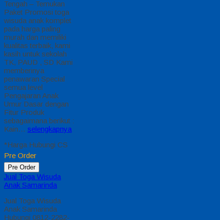
Tengah – Temukan
Paket Promosi toga
wisuda anak komplet
pada harga paling
murah dan memiliki
kualitas terbaik, kami
kasih untuk sekolah
TK, PAUD , SD Kami
memberinya
penawaran Special
semua level
Pengajaran Anak
Umur Dasar dengan
Fitur Produk
sebagaimana berikut :
Kain…
selengkapnya
*Harga Hubungi CS
Pre Order
Pre Order
Jual Toga Wisuda
Anak Samarinda
Jual Toga Wisuda
Anak Samarinda
Hubungi 0812-2282-