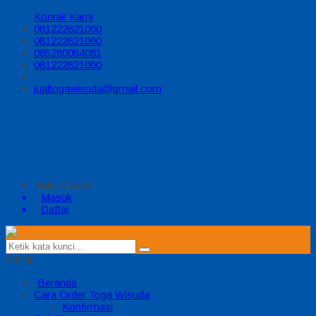
Kontak Kami
081222821060
081222821060
085280084081
081222821060
jualtogawisuda@gmail.com
Halo, Guest!
Masuk
Daftar
MENU
Beranda
Cara Order Toga Wisuda
Konfirmasi