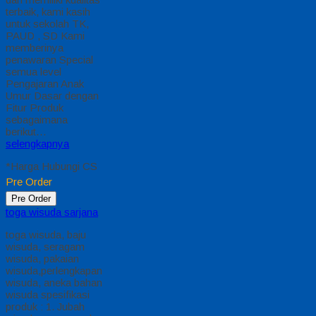
terbaik, kami kasih
untuk sekolah TK,
PAUD , SD Kami
memberinya
penawaran Special
semua level
Pengajaran Anak
Umur Dasar dengan
Fitur Produk
sebagaimana
berikut…
selengkapnya
*Harga Hubungi CS
Pre Order
Pre Order
toga wisuda sarjana
toga wisuda, baju
wisuda, seragam
wisuda, pakaian
wisuda,perlengkapan
wisuda, aneka bahan
wisuda spesifikasi
produk : 1. Jubah