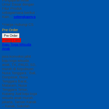
Pengajaran Anak
Umur Dasar dengan
Fitur Produk
sebagaimana berikut :
Kain…
selengkapnya
*Harga Hubungi CS
Pre Order
Pre Order
Paling Laris
Baju Toga Wisuda
Anak
jasa konveksi jahit
baju toga wisuda
anak, TK, PAUD, SD,
murah di Kepulauan
Nusa Tenggara : Bali,
Denpasar, Nusa
Tenggara Barat,
Mataram, Nusa
Tenggara Timur,
Kupang Jual baju toga
wisuda anak murah
jakarta, Taman Kanak
– Kanak, Sekolah