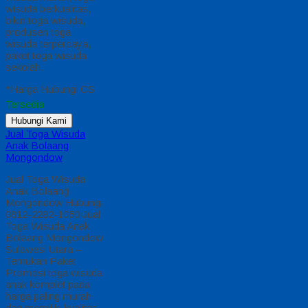
wisuda berkualitas,
bikin toga wisuda,
produsen toga
wisuda terpercaya,
paket toga wisuda
sekolah.
*Harga Hubungi CS
Tersedia
Hubungi Kami
Jual Toga Wisuda
Anak Bolaang
Mongondow
Jual Toga Wisuda
Anak Bolaang
Mongondow Hubungi
0812-2282-1060 Jual
Toga Wisuda Anak
Bolaang Mongondow
Sulawesi Utara –
Temukan Paket
Promosi toga wisuda
anak komplet pada
harga paling murah
dan memiliki kualitas