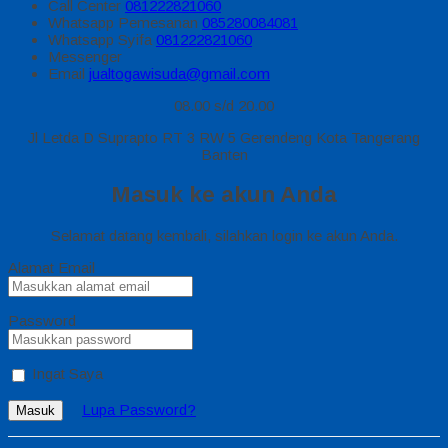
Call Center
081222821060
Whatsapp
Pemesanan
085280084081
Whatsapp
Syifa
081222821060
Messenger
Email
jualtogawisuda@gmail.com
08.00 s/d 20.00
Jl Letda D Suprapto RT 3 RW 5 Gerendeng Kota Tangerang
Banten
Masuk ke akun Anda
Selamat datang kembali, silahkan login ke akun Anda.
Alamat Email
Password
Ingat Saya
Lupa Password?
Masuk