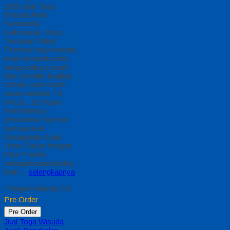
1060 Jual Toga
Wisuda Anak
Samarinda
Kalimantan Timur –
Temukan Paket
Promosi toga wisuda
anak komplet pada
harga paling murah
dan memiliki kualitas
terbaik, kami kasih
untuk sekolah TK,
PAUD , SD Kami
memberinya
penawaran Special
semua level
Pengajaran Anak
Umur Dasar dengan
Fitur Produk
sebagaimana berikut :
Kain…
selengkapnya
*Harga Hubungi CS
Pre Order
Pre Order
Jual Toga Wisuda