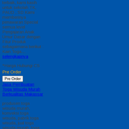
terbaik, kami kasih
untuk sekolah TK,
PAUD , SD Kami
memberinya
penawaran Special
semua level
Pengajaran Anak
Umur Dasar dengan
Fitur Produk
sebagaimana berikut :
Kain Toga…
selengkapnya
*Harga Hubungi CS
Pre Order
Pre Order
Jasa Pembuatan
Toga Wisuda Murah
Berkualitas Makassar
produsen toga
wisuda murah,
konveksi toga
wisuda, pabrik toga
wisuda, jual toga
wisuda murah, toga