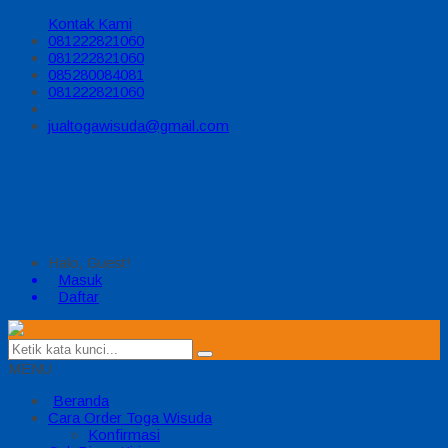
Kontak Kami
081222821060
081222821060
085280084081
081222821060
jualtogawisuda@gmail.com
Halo, Guest!
Masuk
Daftar
MENU
Beranda
Cara Order Toga Wisuda
Konfirmasi