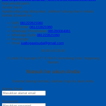
toga wisuda juara
Kontak Kami
Apabila ada yang ditanyakan, silahkan hubungi kami melalui
kontak di bawah ini.
SMS
081222821060
Call Center
081222821060
Whatsapp
Pemesanan
085280084081
Whatsapp
Syifa
081222821060
Messenger
Email
jualtogawisuda@gmail.com
08.00 s/d 20.00
Jl Letda D Suprapto RT 3 RW 5 Gerendeng Kota Tangerang
Banten
Masuk ke akun Anda
Selamat datang kembali, silahkan login ke akun Anda.
Alamat Email
Password