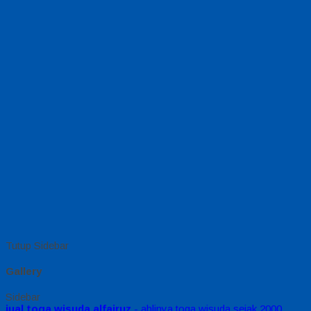
Tutup Sidebar
Gallery
Sidebar
jual toga wisuda alfairuz
- ahlinya toga wisuda sejak 2000