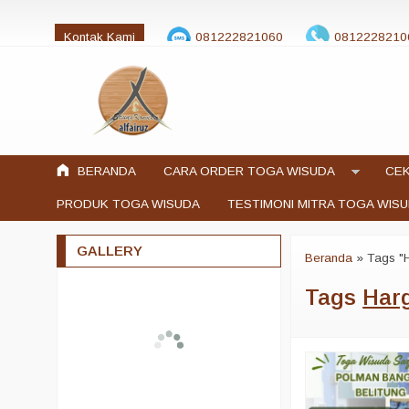
Kontak Kami
081222821060
0812228210
jualtogawisuda@gmail.com
BERANDA
CARA ORDER TOGA WISUDA
CEK
PRODUK TOGA WISUDA
TESTIMONI MITRA TOGA WIS
GALLERY
Beranda
»
Tags "
Tags
Har