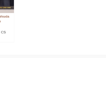
Wisuda
s
i CS