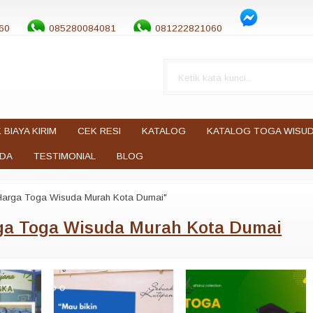
60
085280084081
081222821060
 BIAYA KIRIM
CEK RESI
KATALOG
KATALOG TOGA WISU
UDA
TESTIMONIAL
BLOG
Harga Toga Wisuda Murah Kota Dumai"
ga Toga Wisuda Murah Kota Dumai