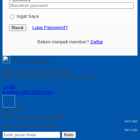
Ingat Saya
Lupa Password?
Masuk
Belum menjadi member?
Daftar
Chat via Whatsapp
saya mau order toga wisuda?
Klik untuk chat dengan customer support kami
Syifa
● online
6281222821060
Syifa
● online
Halo, perkenalkan saya
Syifa
baru saja
Ada yang bisa saya bantu?
baru saja
Kirim