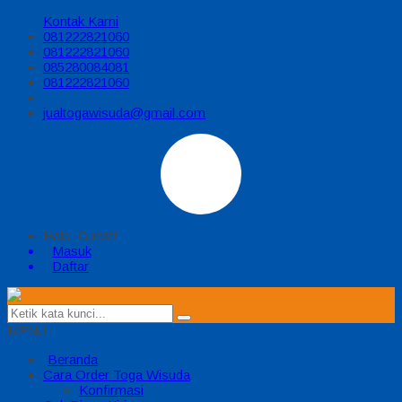
Kontak Kami
081222821060
081222821060
085280084081
081222821060
jualtogawisuda@gmail.com
Halo, Guest!
Masuk
Daftar
MENU
Beranda
Cara Order Toga Wisuda
Konfirmasi