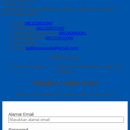
Kontak Kami
Apabila ada yang ditanyakan, silahkan hubungi kami melalui
kontak di bawah ini.
SMS
081222821060
Call Center
081222821060
Whatsapp
Pemesanan
085280084081
Whatsapp
Syifa
081222821060
Messenger
Email
jualtogawisuda@gmail.com
08.00 s/d 20.00
Jl Letda D Suprapto RT 3 RW 5 Gerendeng Kota Tangerang
Banten
Masuk ke akun Anda
Selamat datang kembali, silahkan login ke akun Anda.
Alamat Email
Password