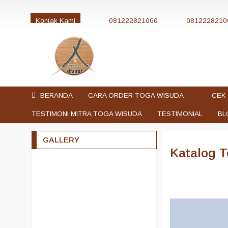
Kontak Kami
081222821060
0812228210
jualtogawisuda@gmail.com
BERANDA
CARA ORDER TOGA WISUDA
CEK 
TESTIMONI MITRA TOGA WISUDA
TESTIMONIAL
BL
GALLERY
Katalog 