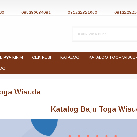
60
085280084081
081222821060
081222821
BIAYA KIRIM
CEK RESI
KATALOG
KATALOG TOGA WISUD
OG
Toga Wisuda
Katalog Baju Toga Wis