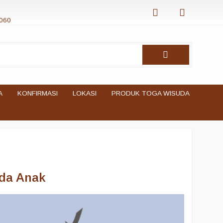
060
A
KONFIRMASI
LOKASI
PRODUK TOGA WISUDA
uda Anak