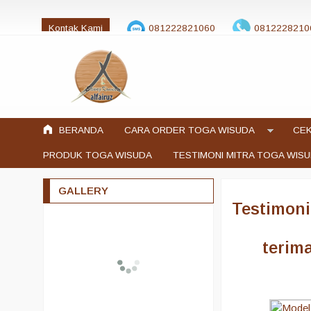
Kontak Kami
081222821060
0812228210
jualtogawisuda@gmail.com
BERANDA
CARA ORDER TOGA WISUDA
CEK
PRODUK TOGA WISUDA
TESTIMONI MITRA TOGA WIS
GALLERY
Testimoni
terim