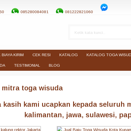
60
085280084081
081222821060
 BIAYA KIRIM
CEK RESI
KATALOG
KATALOG TOGA WISU
UDA
TESTIMONIAL
BLOG
 mitra toga wisuda
a kasih kami ucapkan kepada seluruh m
kalimantan, jawa, sulawesi, pap