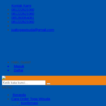
Kontak Kami
081222821060
081222821060
085280084081
081222821060
jualtogawisuda@gmail.com
Halo, Guest!
Masuk
Daftar
MENU
Beranda
Cara Order Toga Wisuda
Konfirmasi