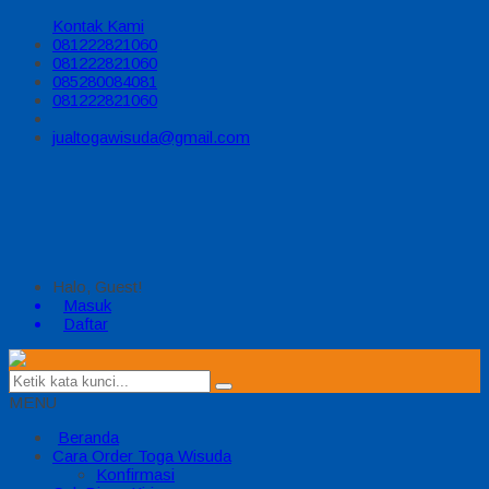
Kontak Kami
081222821060
081222821060
085280084081
081222821060
jualtogawisuda@gmail.com
Halo, Guest!
Masuk
Daftar
MENU
Beranda
Cara Order Toga Wisuda
Konfirmasi