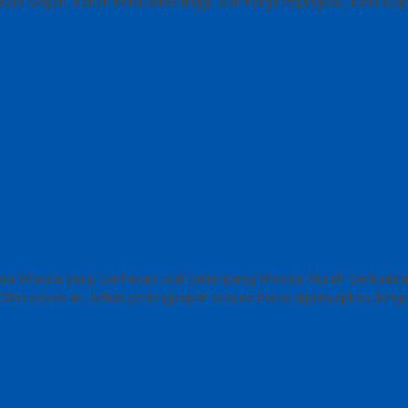
in elegan, bahan berkualitas tinggi, dan harga terjangkau, kami s
Acara Wisuda yang Berkesan Jual Selempang Wisuda Murah Berkuali
eh sebab itu, setiap perlengkapan wisuda harus dipersiapkan dengan b