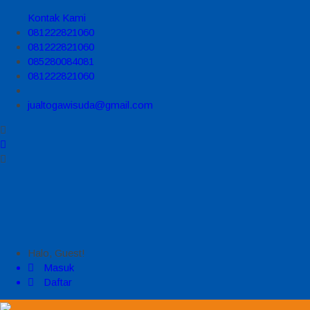
Kontak Kami
081222821060
081222821060
085280084081
081222821060
jualtogawisuda@gmail.com
Halo, Guest!
Masuk
Daftar