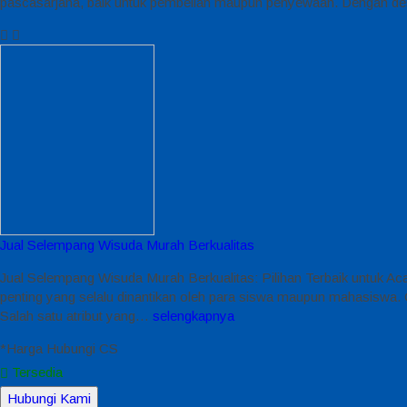
pascasarjana, baik untuk pembelian maupun penyewaan. Dengan desa
Jual Selempang Wisuda Murah Berkualitas
Jual Selempang Wisuda Murah Berkualitas: Pilihan Terbaik untuk 
penting yang selalu dinantikan oleh para siswa maupun mahasiswa. Ol
Salah satu atribut yang…
selengkapnya
*Harga Hubungi CS
Tersedia
Hubungi Kami