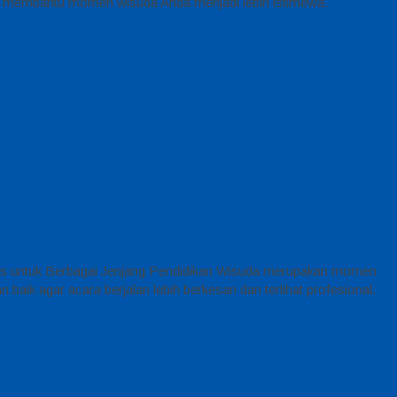
iap membantu momen wisuda Anda menjadi lebih istimewa.
tas untuk Berbagai Jenjang Pendidikan Wisuda merupakan momen
aik agar acara berjalan lebih berkesan dan terlihat profesional.