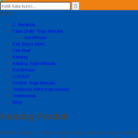
MENU
Beranda
Cara Order Toga Wisuda
Konfirmasi
Cek Biaya Kirim
Cek Resi
Katalog
Katalog Toga Wisuda
Konfirmasi
LOKASI
Produk Toga Wisuda
Testimoni mitra toga wisuda
Testimonial
Blog
Katalog Produk
Selamat datang di [Nama Brand Anda], penyedia toga wisuda ber