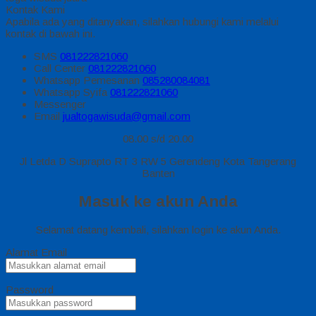
Kontak Kami
Apabila ada yang ditanyakan, silahkan hubungi kami melalui
kontak di bawah ini.
SMS
081222821060
Call Center
081222821060
Whatsapp
Pemesanan
085280084081
Whatsapp
Syifa
081222821060
Messenger
Email
jualtogawisuda@gmail.com
08.00 s/d 20.00
Jl Letda D Suprapto RT 3 RW 5 Gerendeng Kota Tangerang
Banten
Masuk ke akun Anda
Selamat datang kembali, silahkan login ke akun Anda.
Alamat Email
Password