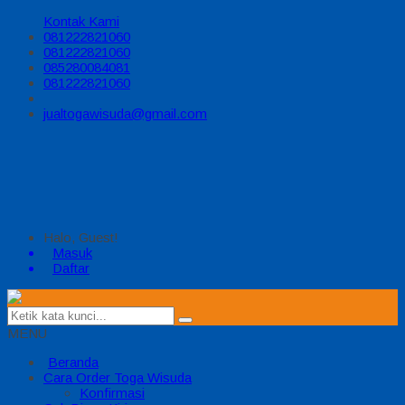
Kontak Kami
081222821060
081222821060
085280084081
081222821060
jualtogawisuda@gmail.com
Halo, Guest!
Masuk
Daftar
MENU
Beranda
Cara Order Toga Wisuda
Konfirmasi