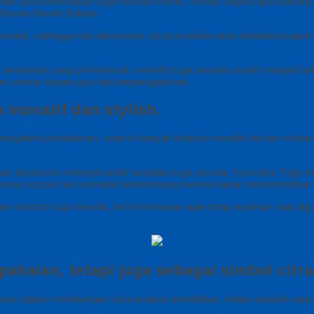
milih jasa pembuatan toga wisuda murah, vendor terpercaya biasanya
Wisuda Murah Bekasi,
oduk, sehingga bila ditemukan cacat produksi atau ketidaksesuaian p
ambahan yang profesional, memilih toga wisuda murah menjadi lebih
gan vendor terpercaya dan berpengalaman.
inovatif dan stylish.
galami pembaruan, saat ini banyak institusi memilih desain mode
bahan aksesoris mempercantik tampilan toga wisuda. Konveksi Toga Wi
wisuda custom kini semakin berkembang karena dapat mencerminkan i
m industri toga wisuda, hal ini bertujuan agar tetap nyaman saat dig
akaian, tetapi juga sebagai simbol citra 
eran dalam membangun citra institusi pendidikan, ketika sekolah at