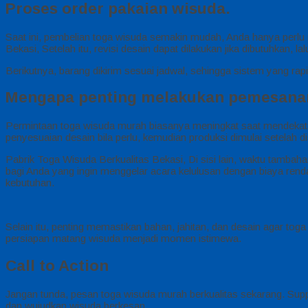
Proses order pakaian wisuda.
Saat ini, pembelian toga wisuda semakin mudah, Anda hanya perl
Bekasi, Setelah itu, revisi desain dapat dilakukan jika dibutuhkan, l
Berikutnya, barang dikirim sesuai jadwal, sehingga sistem yang rap
Mengapa penting melakukan pemesanan 
Permintaan toga wisuda murah biasanya meningkat saat mendekati 
penyesuaian desain bila perlu, kemudian produksi dimulai setelah di
Pabrik Toga Wisuda Berkualitas Bekasi, Di sisi lain, waktu tamba
bagi Anda yang ingin menggelar acara kelulusan dengan biaya ren
kebutuhan.
Selain itu, penting memastikan bahan, jahitan, dan desain agar tog
persiapan matang wisuda menjadi momen istimewa.
Call to Action
Jangan tunda, pesan toga wisuda murah berkualitas sekarang. Suppl
dan wujudkan wisuda berkesan.