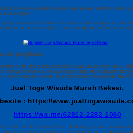
a wisuda. Konveksi Toga Wisuda Terpercaya Bekasi, Pertama, bahan 
ut saat dipakai.
nting agar toga wisuda memiliki ketahanan untuk penggunaan jangka pan
tuk yang sesuai dan terlihat elegan saat digunakan. Bahkan, desain
a terjangkau.
ama, Anda bisa membuat desain khusus sesuai permintaan. Hal ini e
leh tenaga profesional. Dengan begitu, hasil yang didapatkan lebih
nan dilakukan banyak. Bahkan, banyak produsen menyediakan diskon te
Jual Toga Wisuda Murah Bekasi,
besite :
https://www.jualtogawisuda.
https://wa.me/62812-2282-1060
sen Toga Wisuda Terpercaya Bekasi, Tentunya, pembelian dalam jum
in itu, proses pembuatan bisa selesai dengan cepat. Jadi, Anda tid