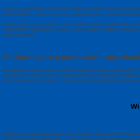
Supaya tidak keliru menentukan, penting mengenali kualitas tog
bahan drill dan polyester premium digunakan karena tidak mudah kus
Kedua, jahitan perlu rapi dan tidak mudah terlepas. Hal tersebut pe
Toga Wisuda Terpercaya Bekasi, Toga wisuda yang baik memiliki ben
identitas institusi.
Manfaat layanan pembuatan toga wisud
Memilih jasa toga wisuda murah membawa berbagai keuntungan. Pert
Terpercaya Bekasi Proses produksi berikutnya biasanya ditangani o
wisuda memberi tarif grosir. Hal ini tentu bermanfaat jika pemesa
Wi
Setelah itu, sejumlah konveksi toga memberi harga grosir. Produ
jasa menawarkan harga lebih rendah untuk pemesanan tertentu. Sela