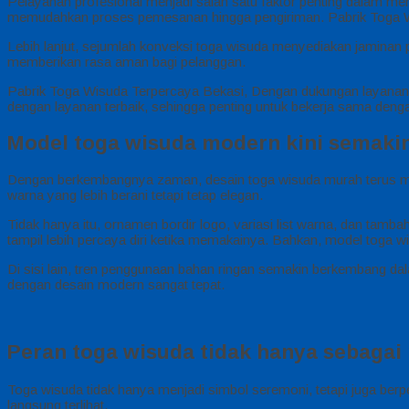
Pelayanan profesional menjadi salah satu faktor penting dalam me
memudahkan proses pemesanan hingga pengiriman. Pabrik Toga 
Lebih lanjut, sejumlah konveksi toga wisuda menyediakan jaminan pr
memberikan rasa aman bagi pelanggan.
Pabrik Toga Wisuda Terpercaya Bekasi, Dengan dukungan layanan t
dengan layanan terbaik, sehingga penting untuk bekerja sama den
Model toga wisuda modern kini semakin 
Dengan berkembangnya zaman, desain toga wisuda murah terus men
warna yang lebih berani tetapi tetap elegan.
Tidak hanya itu, ornamen bordir logo, variasi list warna, dan tam
tampil lebih percaya diri ketika memakainya. Bahkan, model toga 
Di sisi lain, tren penggunaan bahan ringan semakin berkembang dala
dengan desain modern sangat tepat.
Peran toga wisuda tidak hanya sebagai p
Toga wisuda tidak hanya menjadi simbol seremoni, tetapi juga berp
langsung terlihat.