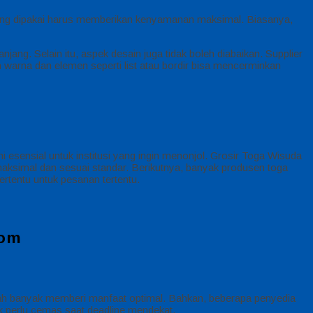
yang dipakai harus memberikan kenyamanan maksimal. Biasanya,
jang. Selain itu, aspek desain juga tidak boleh diabaikan. Supplier
 warna dan elemen seperti list atau bordir bisa mencerminkan
sensial untuk institusi yang ingin menonjol. Grosir Toga Wisuda
 maksimal dan sesuai standar. Berikutnya, banyak produsen toga
rtentu untuk pesanan tertentu.
com
lah banyak memberi manfaat optimal. Bahkan, beberapa penyedia
ak perlu cemas saat deadline mendekat.