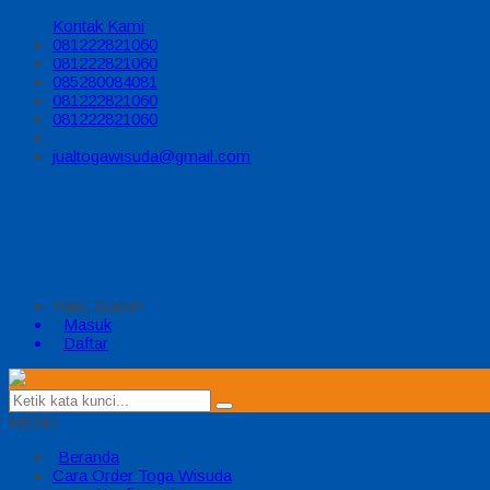
Kontak Kami
081222821060
081222821060
085280084081
081222821060
081222821060
jualtogawisuda@gmail.com
Halo, Guest!
Masuk
Daftar
MENU
Beranda
Cara Order Toga Wisuda