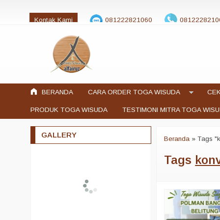
Kontak Kami
081222821060
0812228210
jualtogawisuda@gmail.com
BERANDA
CARA ORDER TOGA WISUDA
CEK
PRODUK TOGA WISUDA
TESTIMONI MITRA TOGA WIS
GALLERY
Beranda
»
Tags "
Tags
konv