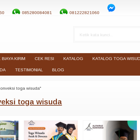
60
085280084081
081222821060
 BIAYA KIRIM
CEK RESI
KATALOG
KATALOG TOGA WISU
UDA
TESTIMONIAL
BLOG
konveksi toga wisuda"
eksi toga wisuda