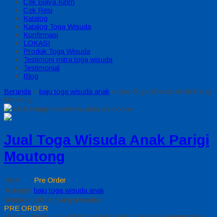
Cek Biaya Kirim
Cek Resi
Katalog
Katalog Toga Wisuda
Konfirmasi
LOKASI
Produk Toga Wisuda
Testimoni mitra toga wisuda
Testimonial
Blog
Beranda
»
baju toga wisuda anak
»
Jual Toga Wisuda Anak Parigi
Moutong
click image to preview
activate zoom
Jual Toga Wisuda Anak Parigi
Moutong
Stok
Pre Order
Kategori
baju toga wisuda anak
Tentukan pilihan yang tersedia!
PRE ORDER
Hubungi kami untuk informasi lebih lanjut mengenai pemesanan