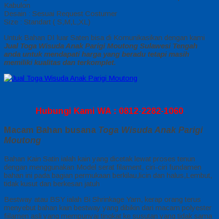
Kabulon
Desain : Sesuai Request Costumer
Size : Standart ( S,M,L,XL)
Untuk Bahan DI luar Saten bisa di Komunikasikan dengan kami
Jual Toga Wisuda Anak Parigi Moutong Sulawesi Tengah
anda untuk mendapati harga yang beradu tetapi masih
memiliki kualitas dan terkomplet.
Hubungi Kami WA : 0812-2282-1060
Macam Bahan busana
Toga Wisuda Anak Parigi
Moutong
Bahan Kain Satin ialah kain yang dicetak lewat proses tenun
dengan menggunakan Model serat filament, ciri-ciri fundamen
bahan ini pada bagian permukaan berkilau,licin dan halus,Lembut,
tidak kusut dan berkesan jatuh
Bestway atau BSY ialah Bi Shrinkage Yarn, kerap orang terus
menyebut bahan kain bestway yang dibikin dari macam polyester
fiilamen asli yang mempunyai tingkat ke susutan yang tidak sama