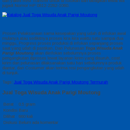
dan yakini Resi Transfer untuk di fotokan dan dibagikan lewat wa
jugadi Nomor HP 0812-2282-1060.
Prosen Pelaksanaan sama kesepakan yang udah di infokan awal
mulanya atau sedikitnya proses kira-kira waktu satu sampai dua
minggu, Progress proses produksi di infokan sepanjang proses
saat yang udah di pastikan. Dan Pelunasan
Toga Wisuda Anak
Parigi Moutong
akan diinfokan sebelumnya proses
pengangkutan diproses lewat layanan kirim yang disuruh, cost
kirim dan pelunasan dilaksanakan satu hari sebelumnya produk
diantar, dan Costumer akan terima resi pengangkutan yang udah
di tunjuk.
Tags:
Jual Toga Wisuda Anak Parigi Moutong Termurah
Jual Toga Wisuda Anak Parigi Moutong
Berat
0.5 gram
Kondisi
Baru
Dilihat
660 kali
Diskusi
Belum ada komentar