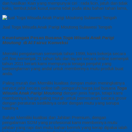
dan hasilkan Kain yang mempunyai ciri : rada licin, jatuh dan tidak
kaku, lembut,tidak kusut,warna tidak puda atau bahan tahan lama,
Jual Toga Wisuda Anak Parigi Moutong Sulawesi Tengah
Keuntungan Pesan Busana
Toga Wisuda Anak Parigi
Moutong
di Al Fairuz Konveksi
Memiliki pengalaman semenjak tahun 1999, kami bekerja secara
off-line semenjak 21 tahun lalu dan layani secara online semenjak
tahun 2011 berarti kami mempunyai tenaga penjahit yang
berpenglaman yang andal untuk memberinya mutu produk buat
anda.
Paling murah dan Memiliki kualitas dengan makin meningkatnya
service jahit secara online talh pengaruhi harga jual busana
Toga
Wisuda Anak Parigi Moutong
dengan jenis harga, tetapi kami
memberinya harga paling murah untuk pemesanan secara grosir
dengan peraturan sedikitnya order dengan mutu yang serupa
hasilnya
Bahan Memiliki kualitas dan Jahitan Premium, dengan
pengalaman SDM yang profesional kami memberinya mutu
jahitan yang rapi dan mutu bahan bermrk yang kerap dipakai ialah