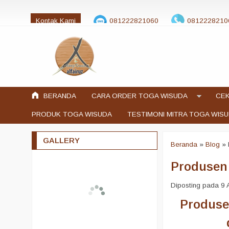
Kontak Kami
081222821060
0812228210
jualtogawisuda@gmail.com
BERANDA
CARA ORDER TOGA WISUDA
CEK
PRODUK TOGA WISUDA
TESTIMONI MITRA TOGA WIS
GALLERY
Beranda
»
Blog
»
Produsen
Diposting pada 9 A
Produse