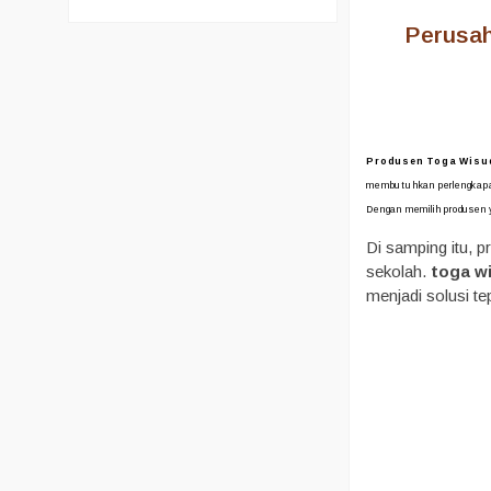
Perusah
Produsen Toga Wisud
membutuhkan perlengkapan
Dengan memilih produsen y
Di samping itu, 
sekolah.
toga w
menjadi solusi t