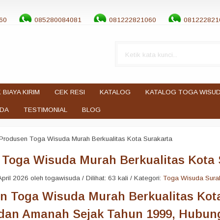
60
085280084081
081222821060
081222821
 BIAYA KIRIM
CEK RESI
KATALOG
KATALOG TOGA WISU
UDA
TESTIMONIAL
BLOG
Produsen Toga Wisuda Murah Berkualitas Kota Surakarta
 Toga Wisuda Murah Berkualitas Kota 
pril 2026 oleh togawisuda / Dilihat: 63 kali / Kategori:
Toga Wisuda Sura
n Toga Wisuda Murah Berkualitas Kota
dan Amanah Sejak Tahun 1999, Hubung