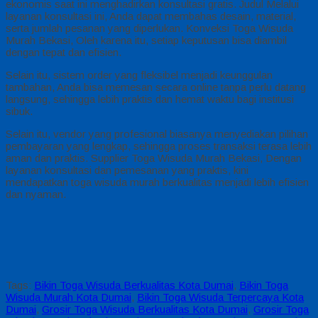
ekonomis saat ini menghadirkan konsultasi gratis. Judul Melalui
layanan konsultasi ini, Anda dapat membahas desain, material,
serta jumlah pesanan yang diperlukan. Konveksi Toga Wisuda
Murah Bekasi, Oleh karena itu, setiap keputusan bisa diambil
dengan tepat dan efisien.
Selain itu, sistem order yang fleksibel menjadi keunggulan
tambahan, Anda bisa memesan secara online tanpa perlu datang
langsung, sehingga lebih praktis dan hemat waktu bagi institusi
sibuk.
Selain itu, vendor yang profesional biasanya menyediakan pilihan
pembayaran yang lengkap, sehingga proses transaksi terasa lebih
aman dan praktis. Supplier Toga Wisuda Murah Bekasi, Dengan
layanan konsultasi dan pemesanan yang praktis, kini
mendapatkan toga wisuda murah berkualitas menjadi lebih efisien
dan nyaman.
Tags:
Bikin Toga Wisuda Berkualitas Kota Dumai
,
Bikin Toga
Wisuda Murah Kota Dumai
,
Bikin Toga Wisuda Terpercaya Kota
Dumai
,
Grosir Toga Wisuda Berkualitas Kota Dumai
,
Grosir Toga