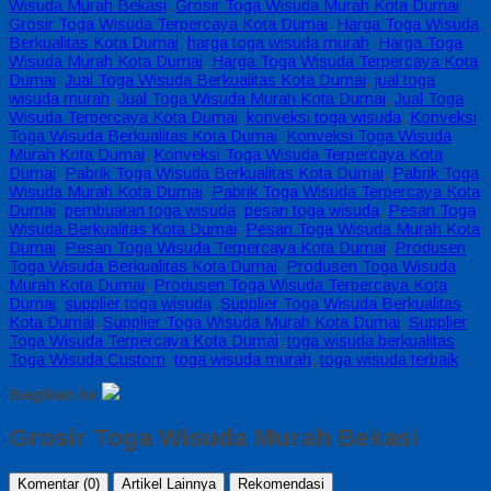
Wisuda Murah Bekasi
,
Grosir Toga Wisuda Murah Kota Dumai
,
Grosir Toga Wisuda Terpercaya Kota Dumai
,
Harga Toga Wisuda
Berkualitas Kota Dumai
,
harga toga wisuda murah
,
Harga Toga
Wisuda Murah Kota Dumai
,
Harga Toga Wisuda Terpercaya Kota
Dumai
,
Jual Toga Wisuda Berkualitas Kota Dumai
,
jual toga
wisuda murah
,
Jual Toga Wisuda Murah Kota Dumai
,
Jual Toga
Wisuda Terpercaya Kota Dumai
,
konveksi toga wisuda
,
Konveksi
Toga Wisuda Berkualitas Kota Dumai
,
Konveksi Toga Wisuda
Murah Kota Dumai
,
Konveksi Toga Wisuda Terpercaya Kota
Dumai
,
Pabrik Toga Wisuda Berkualitas Kota Dumai
,
Pabrik Toga
Wisuda Murah Kota Dumai
,
Pabrik Toga Wisuda Terpercaya Kota
Dumai
,
pembuatan toga wisuda
,
pesan toga wisuda
,
Pesan Toga
Wisuda Berkualitas Kota Dumai
,
Pesan Toga Wisuda Murah Kota
Dumai
,
Pesan Toga Wisuda Terpercaya Kota Dumai
,
Produsen
Toga Wisuda Berkualitas Kota Dumai
,
Produsen Toga Wisuda
Murah Kota Dumai
,
Produsen Toga Wisuda Terpercaya Kota
Dumai
,
supplier toga wisuda
,
Supplier Toga Wisuda Berkualitas
Kota Dumai
,
Supplier Toga Wisuda Murah Kota Dumai
,
Supplier
Toga Wisuda Terpercaya Kota Dumai
,
toga wisuda berkualitas
,
Toga Wisuda Custom
,
toga wisuda murah
,
toga wisuda terbaik
Bagikan ke
Grosir Toga Wisuda Murah Bekasi
Komentar (0)
Artikel Lainnya
Rekomendasi