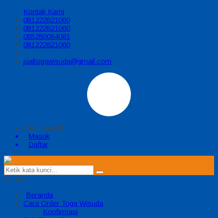
Kontak Kami
081222821060
081222821060
085280084081
081222821060
jualtogawisuda@gmail.com
Halo, Guest!
Masuk
Daftar
MENU
Beranda
Cara Order Toga Wisuda
Konfirmasi