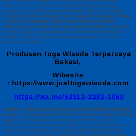
besar. Awal dari tahapan, Anda bisa kustom desain sesuai
kebutuhan. Ini menjadi hal krusial bagi lembaga yang ingin
menonjol. Grosir Toga Wisuda Berkualitas Bekasi, Kemudian,
produksi umumnya dikerjakan oleh tenaga ahli. Dengan demikian,
produk yang didapat lebih optimal dan memenuhi kriteria.
Selanjutnya, banyak penyedia jasa toga menyediakan tarif grosir.
Ini jelas sangat menguntungkan jika membeli banyak. Bahkan,
banyak vendor menyediakan potongan harga khusus untuk
pemesanan tertentu.
Produsen Toga Wisuda Terpercaya
Bekasi,
Wibesite
:
https://www.jualtogawisuda.com
https://wa.me/62812-2282-1060
Setelah itu, sebagian penyedia jasa toga menyediakan tarif grosir.
Supplier Toga Wisuda Murah Bekasi, Pemesanan dalam kuantitas
tinggi tentu mendatangkan keuntungan. Bahkan, sejumlah
produsen memberikan potongan harga spesial untuk pemesanan
tertentu. Di samping itu, pengerjaan produk dilakukan dengan
cepat. Jadi, tenggat waktu mendesak bukan masalah bagi Anda.