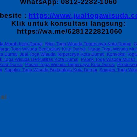
WhatsApp: 0812-2282-1060
besite :
https://www.jualtogawisuda.
Klik untuk konsultasi langsung:
https://wa.me/6281222821060
da Murah Kota Dumai
,
Bikin Toga Wisuda Terpercaya Kota Dumai
,
G
arga Toga Wisuda Berkualitas Kota Dumai
,
Harga Toga Wisuda Mur
ta Dumai
,
Jual Toga Wisuda Terpercaya Kota Dumai
,
Konveksi Toga
ik Toga Wisuda Berkualitas Kota Dumai
,
Pabrik Toga Wisuda Murah
Kota Dumai
,
Pesan Toga Wisuda Terpercaya Kota Dumai
,
Produsen
i
,
Supplier Toga Wisuda Berkualitas Kota Dumai
,
Supplier Toga Wi
ai