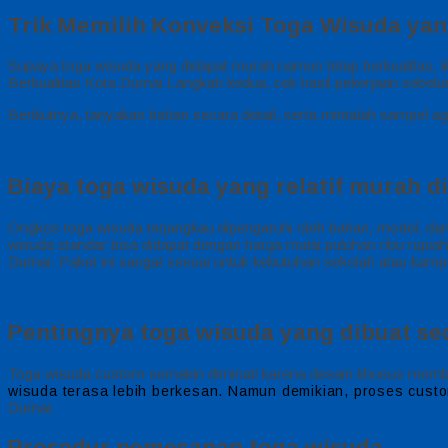
Trik Memilih Konveksi Toga Wisuda yan
Supaya toga wisuda yang didapat murah namun tetap berkualitas, ik
Berkualitas Kota Dumai Langkah kedua, cek hasil pekerjaan sebelumn
Berikutnya, tanyakan bahan secara detail, serta mintalah sampel a
Biaya toga wisuda yang relatif murah d
Ongkos toga wisuda terjangkau dipengaruhi oleh bahan, model, da
wisuda standar bisa didapat dengan harga mulai puluhan ribu rupi
Dumai. Paket ini sangat sesuai untuk kebutuhan sekolah atau kamp
Pentingnya toga wisuda yang dibuat se
Toga wisuda custom semakin diminati karena desain khusus memban
wisuda terasa lebih berkesan.
Namun demikian, proses custo
Dumai.
Prosedur pemesanan toga wisuda.