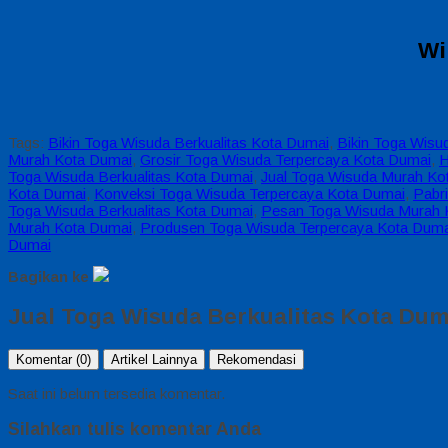
Wi
Tags:
Bikin Toga Wisuda Berkualitas Kota Dumai
,
Bikin Toga Wisu
Murah Kota Dumai
,
Grosir Toga Wisuda Terpercaya Kota Dumai
,
H
Toga Wisuda Berkualitas Kota Dumai
,
Jual Toga Wisuda Murah Ko
Kota Dumai
,
Konveksi Toga Wisuda Terpercaya Kota Dumai
,
Pabr
Toga Wisuda Berkualitas Kota Dumai
,
Pesan Toga Wisuda Murah 
Murah Kota Dumai
,
Produsen Toga Wisuda Terpercaya Kota Duma
Dumai
Bagikan ke
Jual Toga Wisuda Berkualitas Kota Dum
Komentar (0)
Artikel Lainnya
Rekomendasi
Saat ini belum tersedia komentar.
Silahkan tulis komentar Anda