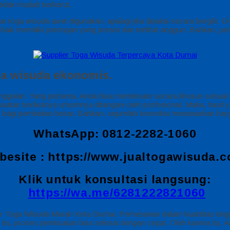
tidak mudah berkerut.
gar toga wisuda awet digunakan, apalagi jika dipakai secara bergilir.
 memiliki potongan yang presisi dan terlihat anggun. Bahkan, pemil
a wisuda ekonomis.
an. Yang pertama, Anda bisa mendesain secara khusus sesuai kebut
tan berikutnya umumnya ditangani oleh profesional. Maka, hasil ya
n bagi pembelian besar. Bahkan, sejumlah konveksi menawarkan harga
WhatsApp: 0812-2282-1060
besite :
https://www.jualtogawisuda.
Klik untuk konsultasi langsung:
https://wa.me/6281222821060
sir Toga Wisuda Murah Kota Dumai. Pemesanan dalam kuantitas ting
tu, proses pembuatan bisa selesai dengan cepat. Oleh karena itu, An