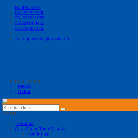
Kontak Kami
081222821060
081222821060
085280084081
081222821060
jualtogawisuda@gmail.com
Halo, Guest!
Masuk
Daftar
MENU
Beranda
Cara Order Toga Wisuda
Konfirmasi