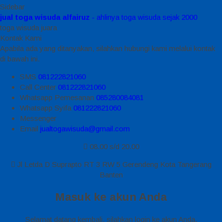
Sidebar
jual toga wisuda alfairuz
- ahlinya toga wisuda sejak 2000
toga wisuda juara
Kontak Kami
Apabila ada yang ditanyakan, silahkan hubungi kami melalui kontak
di bawah ini.
SMS
081222821060
Call Center
081222821060
Whatsapp
Pemesanan
085280084081
Whatsapp
Syifa
081222821060
Messenger
Email
jualtogawisuda@gmail.com
08.00 s/d 20.00
Jl Letda D Suprapto RT 3 RW 5 Gerendeng Kota Tangerang
Banten
Masuk ke akun Anda
Selamat datang kembali, silahkan login ke akun Anda.