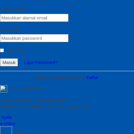
Alamat Email
Password
Ingat Saya
Masuk
Lupa Password?
Belum menjadi member?
Daftar
Chat via Whatsapp
saya mau order toga wisuda?
Klik untuk chat dengan customer support kami
Syifa
● online
Syifa