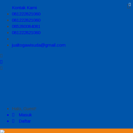
Kontak Kami
081222821060
081222821060
085280084081
081222821060
jualtogawisuda@gmail.com
Halo, Guest!
Masuk
Daftar