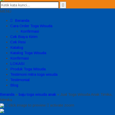
MENU
Beranda
Cara Order Toga Wisuda
Konfirmasi
Cek Biaya Kirim
Cek Resi
Katalog
Katalog Toga Wisuda
Konfirmasi
LOKASI
Produk Toga Wisuda
Testimoni mitra toga wisuda
Testimonial
Blog
Beranda
»
baju toga wisuda anak
»
Jual Toga Wisuda Anak Timika,
Mimika
click image to preview
activate zoom