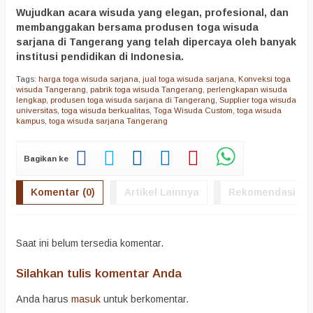
Wujudkan acara wisuda yang elegan, profesional, dan
membanggakan bersama produsen toga wisuda
sarjana di Tangerang yang telah dipercaya oleh banyak
institusi pendidikan di Indonesia.
Tags:
harga toga wisuda sarjana
,
jual toga wisuda sarjana
,
Konveksi toga
wisuda Tangerang
,
pabrik toga wisuda Tangerang
,
perlengkapan wisuda
lengkap
,
produsen toga wisuda sarjana di Tangerang
,
Supplier toga wisuda
universitas
,
toga wisuda berkualitas
,
Toga Wisuda Custom
,
toga wisuda
kampus
,
toga wisuda sarjana Tangerang
Bagikan ke
Komentar (0)
Artikel Lainnya
Rekomendasi
Saat ini belum tersedia komentar.
Silahkan tulis komentar Anda
Anda harus
masuk
untuk berkomentar.