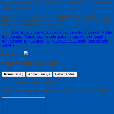
informasi terkait
harga toga wisuda
, pilihan model, serta estimasi
waktu pengiriman.
Jangan ragu untuk bekerja sama dengan kami, karena kami
berkomitmen untuk memberikan
toga wisuda berkualitas
terbaik
untuk momen spesial kelulusan Anda.
Tags:
baju Toga
,
grosir toga wisuda
,
konveksi toga wisuda
,
Model
toga wisuda
,
Pabrik toga wisuda
,
pakaian toga wisuda
,
supplier
toga wisuda
,
toga wisuda
,
Toga wisuda anak-anak
,
toga wisuda
sarjana
Bagikan ke
toga wisuda sarjana
Komentar (0)
Artikel Lainnya
Rekomendasi
Saat ini belum tersedia komentar.
Mohon maaf, form komentar dinonaktifkan pada halaman/artikel
ini.