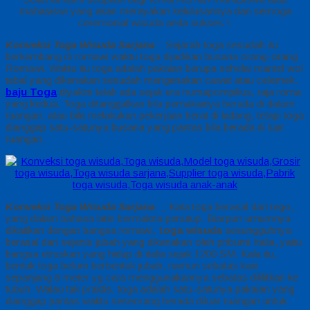
mahasiswi yang akan merayakan kelulusannya dan semoga
ceremonial wisuda anda sukses !.
Konveksi Toga Wisuda Sarjana
:: Sejarah toga sesudah itu
berkembang di romawi waktu toga dijadikan busana orang-orang
Romawi. Waktu itu toga adalah pakaian berupa sehelai mantel wol
tebal yang dikenakan sesudah mengenakan cawat atau celemek.
baju Toga
diyakini telah ada sejak era numapompilius, raja roma
yang kedua. Toga ditanggalkan bila pemakainya berada di dalam
ruangan, atau bila melakukan pekerjaan berat di ladang, tetapi toga
dianggap satu-satunya busana yang pantas bila berada di luar
ruangan.
Konveksi Toga Wisuda Sarjana
;; Kata toga berasal dari tego,
yang dalam bahasa latin bermakna penutup. Biarpun umumnya
dikaitkan dengan bangsa romawi,
toga wisuda
sesungguhnya
berasal dari sejenis jubah yang dikenakan oleh pribumi Italia, yaitu
bangsa etruskan yang hidup di italia sejak 1200 SM. Kala itu,
bentuk toga belum berbentuk jubah, namun sebatas kain
sepanjang 6 meter yg cara menggunakannya sebatas dililitkan ke
tubuh. Walau tak praktis, toga adalah satu-satunya pakaian yang
dianggap pantas waktu seseorang berada diluar ruangan untuk