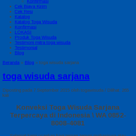
Konfirmasi
Cek Biaya Kirim
Cek Resi
Katalog
Katalog Toga Wisuda
Konfirmasi
LOKASI
Produk Toga Wisuda
Testimoni mitra toga wisuda
Testimonial
Blog
Beranda
»
Blog
»
toga wisuda sarjana
toga wisuda sarjana
Diposting pada 7 September 2015 oleh togawisuda / Dilihat: 265
kali
Konveksi Toga Wisuda Sarjana
Terpercaya di Indonesia \ WA 0852-
8008-4081
Selamat kami ucapkan bagi teman-teman mahasiswa atau