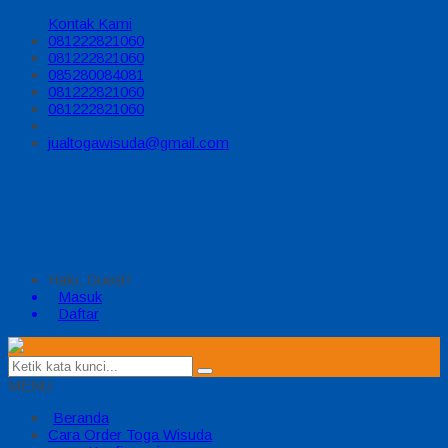
Kontak Kami
081222821060
081222821060
085280084081
081222821060
081222821060
jualtogawisuda@gmail.com
Halo, Guest!
Masuk
Daftar
MENU
Beranda
Cara Order Toga Wisuda