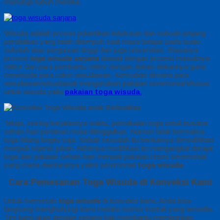
menutupi tubuh mereka.
Wisuda adalah proses pelantikan kelulusan dari sebuah jenjang
pendidikan yang telah ditempuh saat masa belajar pada suatu
sekolah atau perguruan tinggi dan juga universitas. Biasanya
prosesi
toga wisuda sarjana
diawali dengan prosesi masuknya
rektor dan para pembantu rektor dengan dekan-dekannya guna
mewisuda para calon wisudawan. Kemudian dimana para
wisudawan/wisudawati mengenakan pakaian seremonial khusus
untuk wisuda yaitu
pakaian toga wisuda
.
Tetapi, seiring berjalannya waktu, pemakaian toga untuk busana
sehari-hari perlahan mulai ditinggalkan. Namun tidak bermakna
toga hilang begitu saja. Sebab sesudah itu bentuknya dimodifikasi
menjadi sejenis jubah. Akhirnya modifikasi itu mengangkat derajat
toga dari pakaian sehari-hari menjadi pakaian resmi seremonial
yang mana diantaranya yakni seremonial
toga wisuda
.
Cara Pemesanan Toga Wisuda di Konveksi Kami
Untuk memesan
toga wisuda
di konveksi kami, Anda bisa
langsung menghubungi kami melalui nomor kontak yang tersedia.
Tim kami akan dengan senang hati membantu memberikan