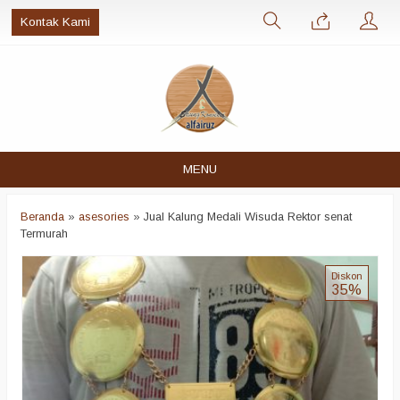
Kontak Kami
MENU
Beranda
»
asesories
»
Jual Kalung Medali Wisuda Rektor senat
Termurah
Diskon
35%