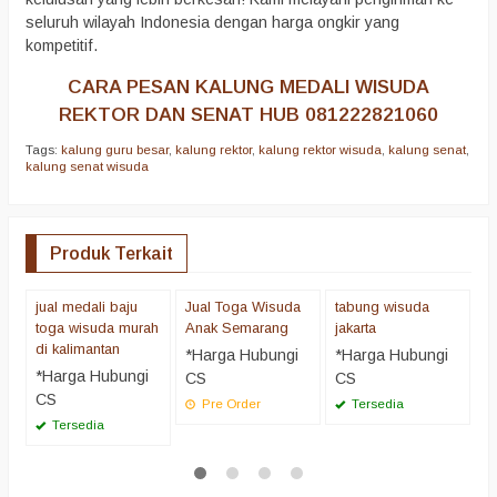
seluruh wilayah Indonesia dengan harga ongkir yang
kompetitif.
CARA PESAN
KALUNG MEDALI WISUDA
REKTOR DAN SENAT HUB 081222821060
Tags:
kalung guru besar
,
kalung rektor
,
kalung rektor wisuda
,
kalung senat
,
kalung senat wisuda
Produk Terkait
jual medali baju
Jual Toga Wisuda
tabung wisuda
m
toga wisuda murah
Anak Semarang
jakarta
w
di kalimantan
*Harga Hubungi
*Harga Hubungi
*
*Harga Hubungi
CS
CS
C
CS
Pre Order
Tersedia
Tersedia