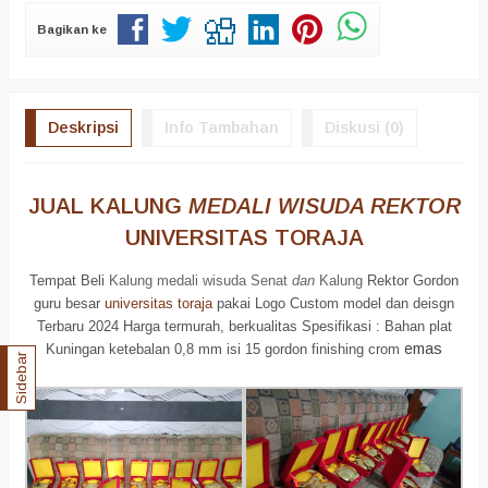
Bagikan ke
Deskripsi
Info Tambahan
Diskusi (0)
JUAL KALUNG
MEDALI WISUDA REKTOR
UNIVERSITAS TORAJA
Tempat
Beli
Kalung
medali wisuda
Senat
dan
Kalung
Rektor Gordon
guru besar
universitas toraja
pakai
Logo Custom
model dan deisgn
Terbaru
2024
Harga
termurah, berkualitas
Spesifikasi : Bahan plat
emas
Kuningan ketebalan 0,8 mm isi 1
5
gordon finishing crom
Sidebar