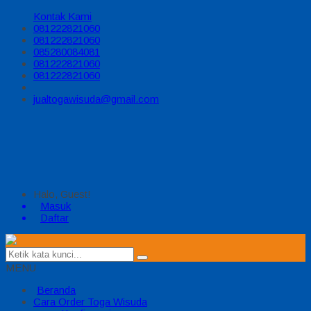
Kontak Kami
081222821060
081222821060
085280084081
081222821060
081222821060
jualtogawisuda@gmail.com
Halo, Guest!
Masuk
Daftar
MENU
Beranda
Cara Order Toga Wisuda