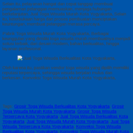
Selain itu, pelayanan hangat dan cepat tanggap membuat
pengalaman pelanggan memuaskan, menjaga hubungan
berkelanjutan. Jual Toga Wisuda Murah Kota Yogyakarta, Selain
itu, keterbukaan harga dan proses pembuatan menciptakan
keuntungan, membuat pelanggan merasa percaya.
Pabrik Toga Wisuda Murah Kota Yogyakarta, Berbagai
keunggulan yang dimiliki toga wisuda murah membuatnya menjadi
solusi terbaik, dari desain modern, bahan berkualitas, hingga
layanan profesional.
Oleh karena itu, pastikan vendor toga wisuda yang dipilih memiliki
reputasi terpercaya, sehingga wisuda berjalan mulus dan
berkesan. Konveksi Toga Wisuda Murah Kota Yogyakarta,
Tags:
Grosir Toga Wisuda Berkualitas Kota Yogyakarta
,
Grosir
Toga Wisuda Murah Kota Yogyakarta
,
Grosir Toga Wisuda
Terpercaya Kota Yogyakarta
,
Jual Toga Wisuda Berkualitas Kota
Yogyakarta
,
Jual Toga Wisuda Murah Kota Yogyakarta
,
Jual Toga
Wisuda Terpercaya Kota Yogyakarta
,
Konveksi Toga Wisuda
Berkualitas Kota Yogyakarta
,
Konveksi Toga Wisuda Murah Kota