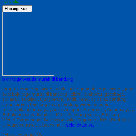
Tersedia
Hubungi Kami
bikin toga wisuda murah di bandung
tempat pesan toga wisuda anak, jual toga anak, toga, wisuda, jasa
buat baju toga murah di bandung : cibiru, buahbatu, gedebage,
sukasari, sukajadi, ujungberung, andir, bandung barat, bandung
timur, cimahi, bandung kulon, bandung wetan, antapani,
arcamanik, astanaanyar, Andir, Antapani, Arcamanik, Astanaanyar,
Babakanciparay, Bandung Kidul, Bandung Kulon, Bandung
Wetan,Batununggal, Bojongloa Kaler, Bojongloa Kidul,Buahbatu,
Cibeunying Kaler, Cibeunying…
selengkapnya
*Harga Hubungi CS