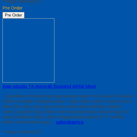
*Harga Hubungi CS
Pre Order
Pre Order
Baju wisuda TK Aisyiyah Bustanul Athfal Mesir
Spesifikasi Produk Baju toga wisuda anak TK Aisyiyah Bustanul
Athfal ini adalah sebagai berikut : Baju bahan saten variasi warna
hijau dan ungu topi toga wisuda warna hijau tali hijau slebber
warna ungu list hijau bahan saten tabung wisuda warna hijau list
ungu berbahan bludru dan menggunakan tabung PVC medali
bahan resin berikut logo…
selengkapnya
*Harga Hubungi CS