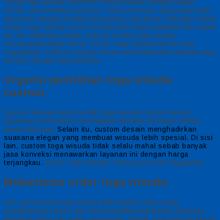
Harga toga wisuda ekonomis menyesuaikan kualitas bahan,
desain, dan kuantitas pesanan. Pada umumnya, biaya akan lebih
ekonomis dengan jumlah pemesanan yang besar. Sebagai contoh
harga, toga wisuda umum tersedia dari kisaran puluhan ribu rupiah
per set. Walaupun begitu, banyak vendor toga wisuda
menawarkan paket hemat. Grosir Toga Wisuda Murah Kota
Yogyakarta, Paket ini sangat sesuai untuk kebutuhan sekolah atau
kampus dengan dana terbatas.
Urgensi pemilihan toga wisuda
custom.
Saat ini, banyak yang memilih toga wisuda custom karena
desainnya membantu menunjukkan identitas lembaga melalui
warna dan logo.
Selain itu, custom desain menghadirkan
suasana elegan yang membuat wisuda lebih spesial.
Di sisi
lain, custom toga wisuda tidak selalu mahal sebab banyak
jasa konveksi menawarkan layanan ini dengan harga
Grosir Toga Wisuda Terpercaya Kota Yogyakarta
terjangkau.
Mekanisme order toga wisuda.
Kini, pemesanan toga wisuda lebih praktis, Anda cukup
menghubungi vendor dan menyampaikan kebutuhan, biasanya
diberikan harga dan waktu pengerjaan. Pabrik Toga Wisuda Murah