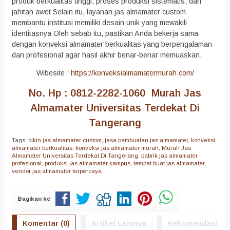
produk berkualitas tinggi, proses produksi sistematis, dan
jahitan awet Selain itu, layanan jas almamater custom
membantu institusi memiliki desain unik yang mewakili
identitasnya Oleh sebab itu, pastikan Anda bekerja sama
dengan konveksi almamater berkualitas yang berpengalaman
dan profesional agar hasil akhir benar-benar memuaskan.
Wibesite :
https://konveksialmamatermurah.com/
No. Hp : 0812-2282-1060 Murah Jas
Almamater Universitas Terdekat Di
Tangerang
Tags:
bikin jas almamater custom
,
jasa pembuatan jas almamater
,
konveksi
almamater berkualitas
,
konveksi jas almamater murah
,
Murah Jas
Almamater Universitas Terdekat Di Tangerang
,
pabrik jas almamater
profesional
,
produksi jas almamater kampus
,
tempat buat jas almamater
,
vendor jas almamater terpercaya
Bagikan ke
Komentar (0)
Artikel Lainnya
Rekomendasi