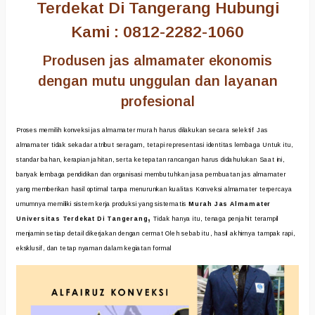
Terdekat Di Tangerang Hubungi
Kami : 0812-2282-1060
Produsen jas almamater ekonomis
dengan mutu unggulan dan layanan
profesional
Proses memilih konveksi jas almamater murah harus dilakukan secara selektif Jas
almamater tidak sekadar atribut seragam, tetapi representasi identitas lembaga Untuk itu,
standar bahan, kerapian jahitan, serta ketepatan rancangan harus didahulukan Saat ini,
banyak lembaga pendidikan dan organisasi membutuhkan jasa pembuatan jas almamater
yang memberikan hasil optimal tanpa menurunkan kualitas Konveksi almamater terpercaya
umumnya memiliki sistem kerja produksi yang sistematis
Murah Jas Almamater
,
Universitas Terdekat Di Tangerang
Tidak hanya itu, tenaga penjahit terampil
menjamin setiap detail dikerjakan dengan cermat Oleh sebab itu, hasil akhirnya tampak rapi,
eksklusif, dan tetap nyaman dalam kegiatan formal