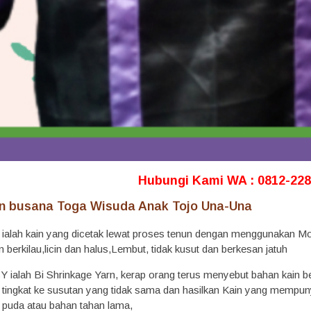
Hubungi Kami WA : 0812-228
 busana Toga Wisuda Anak Tojo Una-Una
 ialah kain yang dicetak lewat proses tenun dengan menggunakan Mode
berkilau,licin dan halus,Lembut, tidak kusut dan berkesan jatuh
 ialah Bi Shrinkage Yarn, kerap orang terus menyebut bahan kain bes
ngkat ke susutan yang tidak sama dan hasilkan Kain yang mempunyai ci
k puda atau bahan tahan lama,