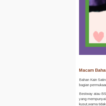
Macam Bahan
Bahan Kain Satin
bagian permukaan 
Bestway atau BSY
yang mempunyai ti
kusut,warna tida