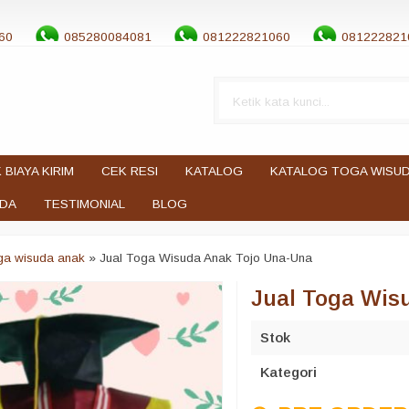
60
085280084081
081222821060
081222821
 BIAYA KIRIM
CEK RESI
KATALOG
KATALOG TOGA WISU
UDA
TESTIMONIAL
BLOG
oga wisuda anak
»
Jual Toga Wisuda Anak Tojo Una-Una
Jual Toga Wis
Stok
Kategori