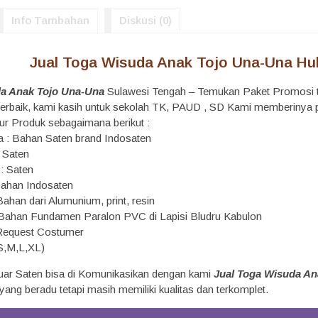
Info Tambahan
Diskusi (0)
Jual Toga Wisuda Anak Tojo Una-Una Hu
da Anak Tojo Una-Una
Sulawesi Tengah – Temukan Paket Promosi t
s terbaik, kami kasih untuk sekolah TK, PAUD , SD Kami memberiny
ur Produk sebagaimana berikut :
 : Bahan Saten brand Indosaten
n Saten
 : Saten
Bahan Indosaten
ahan dari Alumunium, print, resin
 Bahan Fundamen Paralon PVC di Lapisi Bludru Kabulon
 Request Costumer
 S,M,L,XL)
uar Saten bisa di Komunikasikan dengan kami
Jual Toga Wisuda An
ang beradu tetapi masih memiliki kualitas dan terkomplet.