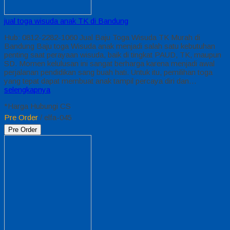
jual toga wisuda anak TK di Bandung
Hub: 0812-2282-1060 Jual Baju Toga Wisuda TK Murah di
Bandung Baju toga Wisuda anak menjadi salah satu kebutuhan
penting saat perayaan wisuda, baik di tingkat PAUD, TK, maupun
SD. Momen kelulusan ini sangat berharga karena menjadi awal
perjalanan pendidikan sang buah hati. Untuk itu, pemilihan toga
yang tepat dapat membuat anak tampil percaya diri dan…
selengkapnya
*Harga Hubungi CS
Pre Order
/ elfa-045
Pre Order