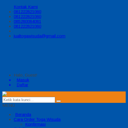
Kontak Kami
081222821060
081222821060
085280084081
081222821060
jualtogawisuda@gmail.com
Halo, Guest!
Masuk
Daftar
MENU
Beranda
Cara Order Toga Wisuda
Konfirmasi