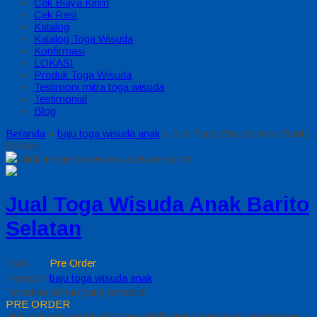
Cek Biaya Kirim
Cek Resi
Katalog
Katalog Toga Wisuda
Konfirmasi
LOKASI
Produk Toga Wisuda
Testimoni mitra toga wisuda
Testimonial
Blog
Beranda
»
baju toga wisuda anak
»
Jual Toga Wisuda Anak Barito
Selatan
click image to preview
activate zoom
Jual Toga Wisuda Anak Barito
Selatan
Stok
Pre Order
Kategori
baju toga wisuda anak
Tentukan pilihan yang tersedia!
PRE ORDER
Hubungi kami untuk informasi lebih lanjut mengenai pemesanan