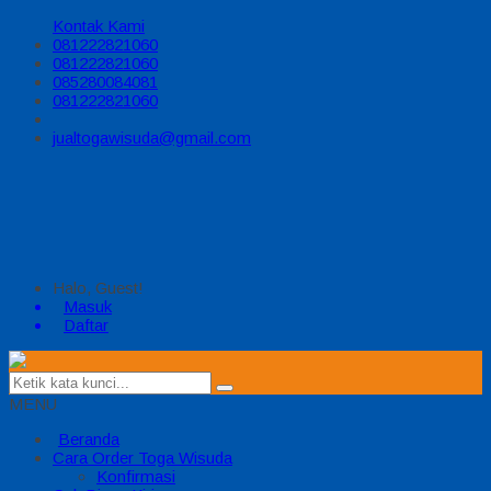
Kontak Kami
081222821060
081222821060
085280084081
081222821060
jualtogawisuda@gmail.com
Halo, Guest!
Masuk
Daftar
MENU
Beranda
Cara Order Toga Wisuda
Konfirmasi