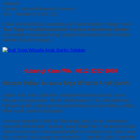
Kabulon
Desain : Sesuai Request Costumer
Size : Standart ( S,M,L,XL)
Untuk Bahan DI luar Saten bisa di Komunikasikan dengan kami
Jual Toga Wisuda Anak Barito Selatan Kalimantan Selatan
anda untuk mendapati harga yang beradu tetapi masih memiliki
kualitas dan terkomplet.
Hubungi Kami WA : 0812-2282-1060
Macam Bahan busana
Toga Wisuda Anak Barito
Bahan Kain Satin ialah kain yang dicetak lewat proses tenun
dengan menggunakan Model serat filament, ciri-ciri fundamen
bahan ini pada bagian permukaan berkilau,licin dan halus,Lembut,
tidak kusut dan berkesan jatuh
Bestway atau BSY ialah Bi Shrinkage Yarn, kerap orang terus
menyebut bahan kain bestway yang dibikin dari macam polyester
fiilamen asli yang mempunyai tingkat ke susutan yang tidak sama
dan hasilkan Kain yang mempunyai ciri : rada licin, jatuh dan tidak