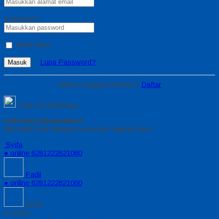
Password
Ingat Saya
Lupa Password?
Masuk
Belum menjadi member?
Daftar
Chat via Whatsapp
Ada yang ditanyakan?
Klik untuk chat dengan customer support kami
Syifa
● online
6281222821060
Fadil
● online
6281222821060
Syifa
● online