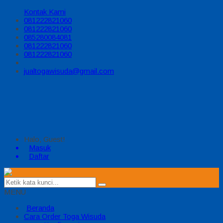
Kontak Kami
081222821060
081222821060
085280084081
081222821060
081222821060
jualtogawisuda@gmail.com
Halo, Guest!
Masuk
Daftar
MENU
Beranda
Cara Order Toga Wisuda