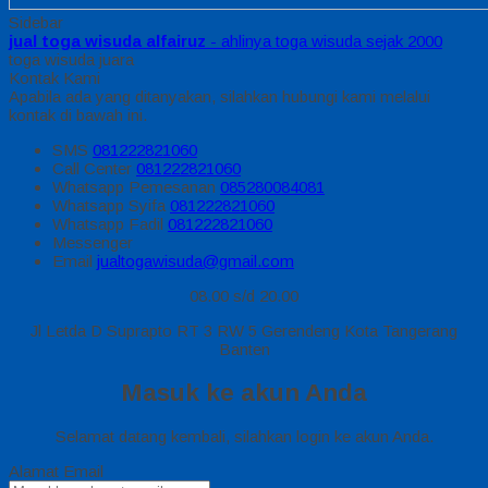
Sidebar
jual toga wisuda alfairuz
- ahlinya toga wisuda sejak 2000
toga wisuda juara
Kontak Kami
Apabila ada yang ditanyakan, silahkan hubungi kami melalui
kontak di bawah ini.
SMS
081222821060
Call Center
081222821060
Whatsapp
Pemesanan
085280084081
Whatsapp
Syifa
081222821060
Whatsapp
Fadil
081222821060
Messenger
Email
jualtogawisuda@gmail.com
08.00 s/d 20.00
Jl Letda D Suprapto RT 3 RW 5 Gerendeng Kota Tangerang
Banten
Masuk ke akun Anda
Selamat datang kembali, silahkan login ke akun Anda.
Alamat Email