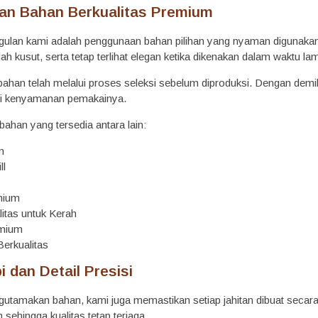
n Bahan Berkualitas Premium
gulan kami adalah penggunaan bahan pilihan yang nyaman digunakan.
ah kusut, serta tetap terlihat elegan ketika dikenakan dalam waktu la
ap bahan telah melalui proses seleksi sebelum diproduksi. Dengan d
i kenyamanan pemakainya.
bahan yang tersedia antara lain:
m
ll
mium
litas untuk Kerah
emium
Berkualitas
i dan Detail Presisi
tamakan bahan, kami juga memastikan setiap jahitan dibuat secara te
sehingga kualitas tetap terjaga.