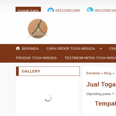
Kontak Kami
081222821060
0812228210
jualtogawisuda@gmail.com
BERANDA
CARA ORDER TOGA WISUDA
CEK
PRODUK TOGA WISUDA
TESTIMONI MITRA TOGA WIS
GALLERY
Beranda
»
Blog
»
Jual Toga
Diposting pada 7 J
Tempat