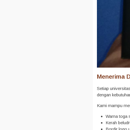
Menerima D
Setiap universita
dengan kebutuha
Kami mampu mempr
Warna toga s
Kerah belud
Bordir logo u