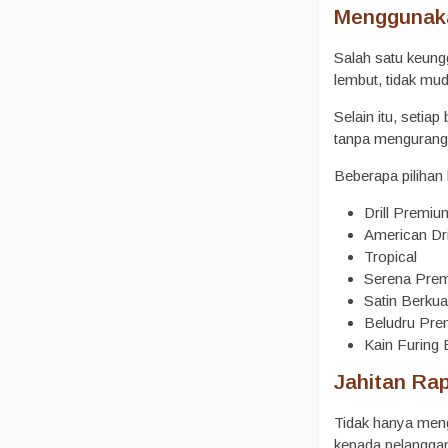
Menggunaka
Salah satu keung
lembut, tidak mud
Selain itu, seti
tanpa mengurang
Beberapa pilihan 
Drill Premiu
American Dri
Tropical
Serena Pre
Satin Berkua
Beludru Pr
Kain Furing 
Jahitan Rap
Tidak hanya mengu
kepada pelanggan 