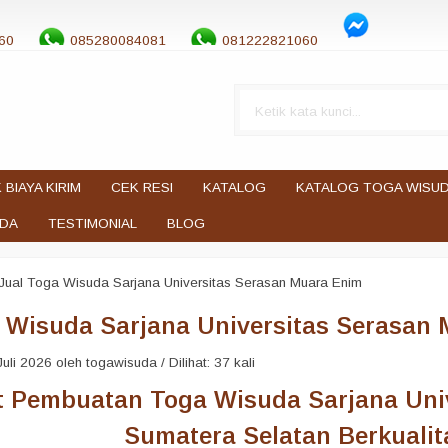
60
085280084081
081222821060
 BIAYA KIRIM
CEK RESI
KATALOG
KATALOG TOGA WISU
UDA
TESTIMONIAL
BLOG
Jual Toga Wisuda Sarjana Universitas Serasan Muara Enim
 Wisuda Sarjana Universitas Serasan
uli 2026 oleh togawisuda / Dilihat: 37 kali
 Pembuatan Toga Wisuda Sarjana Uni
Sumatera Selatan Berkuali