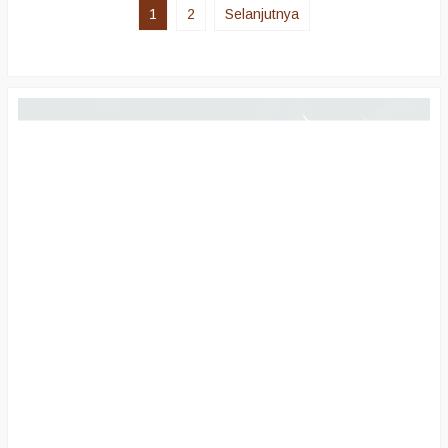
https://wa.me/6281222821060 ||
1
2
Selanjutnya
0812-2282-1060 || 081211887344
Dalam mendukung aktivitas
profesional, kebutuhan terhadap
Konveksi Pakaian Dinas Lapangan
Berkualitas Indonesia menunjukkan
pertumbuhan yang stabil Berbagai
sektor…
selengkapnya