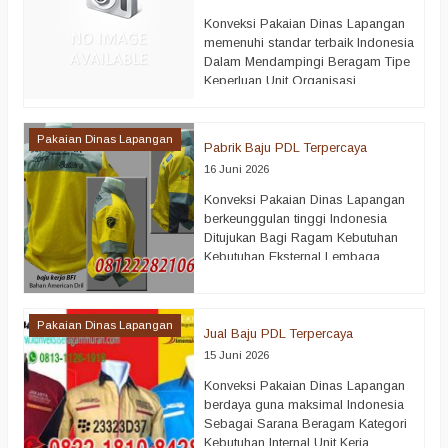
Dalam dunia kerja modern,
Konveksi Pakaian Dinas Lapangan
kebutuhan akan Supplier Baju PDL
memenuhi standar terbaik Indonesia
Terpercaya semakin tinggi setiap
Dalam Mendampingi Beragam Tipe
tahunnya Instansi kerja
Keperluan Unit Organisasi
membutuhkan seragam lapangan…
Berkolaborasi Dengan Perseroan
selengkapnya
Terbatas Hubungi kami di bawah
untuk info lebih lanjut ALFAIRUZ
Pakaian Dinas Lapangan
Pabrik Baju PDL Terpercaya
SERAGAM INDONESIA WhatsApp :
16 Juni 2026
https://wa.me/6281222821060 ||
0812-2282-1060 || 081211887344
Konveksi Pakaian Dinas Lapangan
Dalam lingkungan kerja yang
berkeunggulan tinggi Indonesia
dinamis, kebutuhan terhadap
Ditujukan Bagi Ragam Kebutuhan
Tempat Pembuatan Baju PDL
Kebutuhan Eksternal Lembaga
Terpercaya terus mengalami
Resmi Bahkan Mitra Bisnis Hubungi
ekspansi penggunaan Beragam
kami di bawah untuk info lebih lanjut
sektor pekerjaan…
selengkapnya
ALFAIRUZ SERAGAM INDONESIA
Pakaian Dinas Lapangan
WhatsApp :
Jual Baju PDL Terpercaya
https://wa.me/6281222821060 ||
15 Juni 2026
0812-2282-1060 || 081211887344
Konveksi Pakaian Dinas Lapangan
Dalam lingkungan kerja masa kini,
berdaya guna maksimal Indonesia
permintaan akan Pabrik Baju PDL
Sebagai Sarana Beragam Kategori
Terpercaya semakin tinggi tingkat
Kebutuhan Internal Unit Kerja
kebutuhannya Instansi kerja