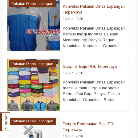
info lebih lanjut ALFAIRUZ
organisasi kerja mengutamakan
Pakaian Dinas Lapangan
SERAGAM INDONESIA WhatsApp :
Konveksi Pakaian Dinas Lapangan
penggunaan…
selengkapnya
https://wa.me/6281222821060 ||
Terpercaya
0812-2282-1060 || 081211887344
16 Juni 2026
Dalam aktivitas organisasi
Konveksi Pakaian Dinas Lapangan
profesional, kebutuhan akan
bernilai tinggi Indonesia Dalam
Supplier Seragam PDL
Mendampingi Banyak Ragam
Terpercaya terus berkembang
Kebutuhan Komunitas Organisasi
mengikuti kebutuhan pasar
Publik Ditambah Pula Badan
Perusahaan dari berbagai…
Komersial Hubungi kami di bawah
selengkapnya
untuk info lebih lanjut ALFAIRUZ
Pakaian Dinas Lapangan
Supplier Baju PDL Terpercaya
SERAGAM INDONESIA WhatsApp :
16 Juni 2026
https://wa.me/6281222821060 ||
0812-2282-1060 || 081211887344
Konveksi Pakaian Dinas Lapangan
Dalam dunia usaha yang terus
memiliki mutu unggul Indonesia
berkembang, kebutuhan terhadap
Bermanfaat Bagi Banyak Pilihan
Konveksi Pakaian Dinas Lapangan
Kebutuhan Organisasi Badan
Berkualitas Indonesia terus
Administratif Bersama Organisasi
mengalami eskalasi permintaan…
Usaha Hubungi kami di bawah
selengkapnya
Sidebar
untuk info lebih lanjut ALFAIRUZ
Pakaian Dinas Lapangan
SERAGAM INDONESIA WhatsApp :
Tempat Pembuatan Baju PDL
https://wa.me/6281222821060 ||
Terpercaya
0812-2282-1060 || 081211887344
16 Juni 2026