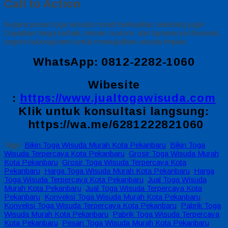
Call to Action
Segera pesan toga wisuda murah berkualitas sekarang juga!
Dapatkan harga terbaik, desain custom, dan layanan profesional,
segera hubungi kami untuk mewujudkan wisuda impian.
WhatsApp: 0812-2282-1060
Wibesite
:
https://www.jualtogawisuda.com
Klik untuk konsultasi langsung:
https://wa.me/6281222821060
Tags:
Bikin Toga Wisuda Murah Kota Pekanbaru
,
Bikin Toga
Wisuda Terpercaya Kota Pekanbaru
,
Grosir Toga Wisuda Murah
Kota Pekanbaru
,
Grosir Toga Wisuda Terpercaya Kota
Pekanbaru
,
Harga Toga Wisuda Murah Kota Pekanbaru
,
Harga
Toga Wisuda Terpercaya Kota Pekanbaru
,
Jual Toga Wisuda
Murah Kota Pekanbaru
,
Jual Toga Wisuda Terpercaya Kota
Pekanbaru
,
Konveksi Toga Wisuda Murah Kota Pekanbaru
,
Konveksi Toga Wisuda Terpercaya Kota Pekanbaru
,
Pabrik Toga
Wisuda Murah Kota Pekanbaru
,
Pabrik Toga Wisuda Terpercaya
Kota Pekanbaru
,
Pesan Toga Wisuda Murah Kota Pekanbaru
,