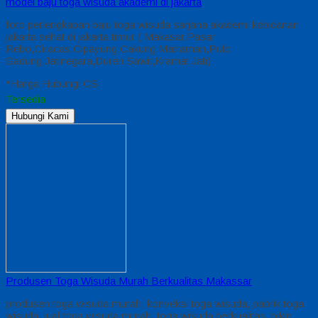
model baju toga wisuda akademi di jakarta
foto perlengkapan baju toga wisuda sarjana akademi kebidanan
jakarta sehat di jakarta timur ( Makasar,Pasar
Rebo,Ciracas,Cipayung,Cakung,Matraman,Pulo
Gadung,Jatinegara,Duren Sawit,Kramat Jati)
*Harga Hubungi CS
Tersedia
Hubungi Kami
Produsen Toga Wisuda Murah Berkualitas Makassar
produsen toga wisuda murah, konveksi toga wisuda, pabrik toga
wisuda, jual toga wisuda murah, toga wisuda berkualitas, bikin