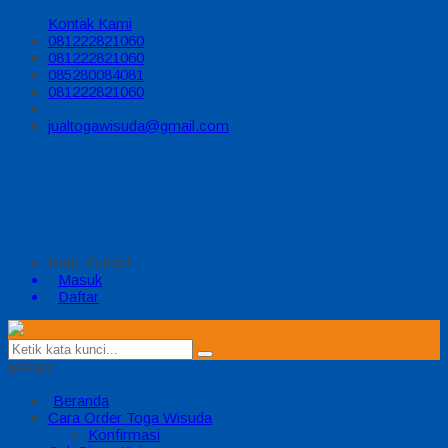
Kontak Kami
081222821060
081222821060
085280084081
081222821060
jualtogawisuda@gmail.com
Halo, Guest!
Masuk
Daftar
MENU
Beranda
Cara Order Toga Wisuda
Konfirmasi