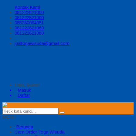
Kontak Kami
081222821060
081222821060
085280084081
081222821060
081222821060
jualtogawisuda@gmail.com
Halo, Guest!
Masuk
Daftar
MENU
Beranda
Cara Order Toga Wisuda