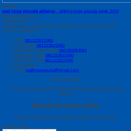
Sidebar
jual toga wisuda alfairuz
- ahlinya toga wisuda sejak 2000
toga wisuda juara
Kontak Kami
Apabila ada yang ditanyakan, silahkan hubungi kami melalui
kontak di bawah ini.
SMS
081222821060
Call Center
081222821060
Whatsapp
Pemesanan
085280084081
Whatsapp
Syifa
081222821060
Whatsapp
Fadil
081222821060
Messenger
Email
jualtogawisuda@gmail.com
08.00 s/d 20.00
Jl Letda D Suprapto RT 3 RW 5 Gerendeng Kota Tangerang
Banten
Masuk ke akun Anda
Selamat datang kembali, silahkan login ke akun Anda.
Alamat Email