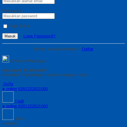
Password
Ingat Saya
Lupa Password?
Masuk
Belum menjadi member?
Daftar
Chat via Whatsapp
Ada yang ditanyakan?
Klik untuk chat dengan customer support kami
Syifa
● online
6281222821060
Fadil
● online
6281222821060
Syifa
● online