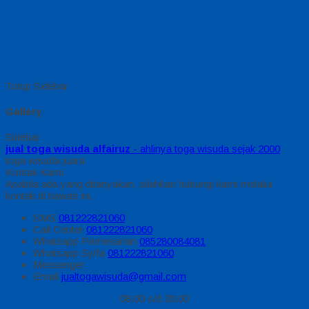
Tutup Sidebar
Gallery
Sidebar
jual toga wisuda alfairuz
- ahlinya toga wisuda sejak 2000
toga wisuda juara
Kontak Kami
Apabila ada yang ditanyakan, silahkan hubungi kami melalui
kontak di bawah ini.
SMS
081222821060
Call Center
081222821060
Whatsapp
Pemesanan
085280084081
Whatsapp
Syifa
081222821060
Messenger
Email
jualtogawisuda@gmail.com
08.00 s/d 20.00