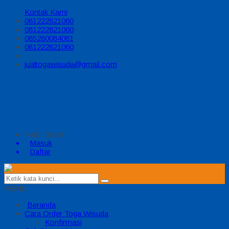
Kontak Kami
081222821060
081222821060
085280084081
081222821060
jualtogawisuda@gmail.com
Halo, Guest!
Masuk
Daftar
MENU
Beranda
Cara Order Toga Wisuda
Konfirmasi