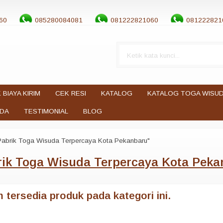
60
085280084081
081222821060
081222821
 BIAYA KIRIM
CEK RESI
KATALOG
KATALOG TOGA WISU
UDA
TESTIMONIAL
BLOG
Pabrik Toga Wisuda Terpercaya Kota Pekanbaru"
rik Toga Wisuda Terpercaya Kota Peka
 tersedia produk pada kategori ini.