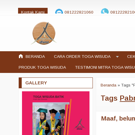
Kontak Kami
081222821060
0812228210
jualtogawisuda@gmail.com
BERANDA
CARA ORDER TOGA WISUDA
CEK
PRODUK TOGA WISUDA
TESTIMONI MITRA TOGA WIS
GALLERY
Beranda
»
Tags "
Tags
Pab
Maaf, belum