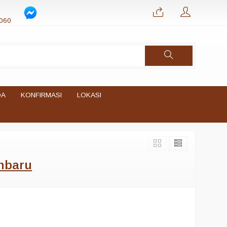
060
DA
KONFIRMASI
LOKASI
nbaru