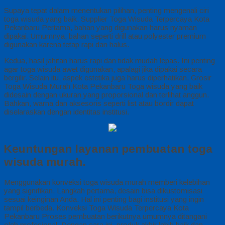
Supaya tepat dalam menentukan pilihan, penting mengenali ciri
toga wisuda yang baik. Supplier Toga Wisuda Terpercaya Kota
Pekanbaru Pertama, bahan yang digunakan harus nyaman
dipakai. Umumnya, bahan seperti drill atau polyester premium
digunakan karena tetap rapi dan halus.
Kedua, hasil jahitan harus rapi dan tidak mudah lepas. Ini penting
agar toga wisuda awet digunakan, apalagi jika dipakai secara
bergilir. Selain itu, aspek estetika juga harus diperhatikan. Grosir
Toga Wisuda Murah Kota Pekanbaru Toga wisuda yang baik
didesain dengan ukuran yang proporsional dan terlihat anggun.
Bahkan, warna dan aksesoris seperti list atau bordir dapat
diselaraskan dengan identitas institusi.
Keuntungan layanan pembuatan toga
wisuda murah.
Menggunakan konveksi toga wisuda murah memberi kelebihan
yang signifikan. Langkah pertama, desain bisa dikustomisasi
sesuai keinginan Anda. Hal ini penting bagi institusi yang ingin
tampil berbeda. Konveksi Toga Wisuda Terpercaya Kota
Pekanbaru Proses pembuatan berikutnya umumnya ditangani
oleh profesional. Dengan cara ini, produk akhir lebih baik dan