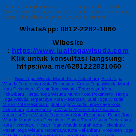
Pesan sekarang toga wisuda murah dengan kualitas terbaik.
Peroleh harga spesial, desain custom, dan layanan profesional,
segera hubungi kami untuk acara kelulusan istimewa.
WhatsApp: 0812-2282-1060
Wibesite
:
https://www.jualtogawisuda.com
Klik untuk konsultasi langsung:
https://wa.me/6281222821060
Tags:
Bikin Toga Wisuda Murah Kota Pekanbaru
,
Bikin Toga
Wisuda Terpercaya Kota Pekanbaru
,
Grosir Toga Wisuda Murah
Kota Pekanbaru
,
Grosir Toga Wisuda Terpercaya Kota
Pekanbaru
,
Harga Toga Wisuda Murah Kota Pekanbaru
,
Harga
Toga Wisuda Terpercaya Kota Pekanbaru
,
Jual Toga Wisuda
Murah Kota Pekanbaru
,
Jual Toga Wisuda Terpercaya Kota
Pekanbaru
,
Konveksi Toga Wisuda Murah Kota Pekanbaru
,
Konveksi Toga Wisuda Terpercaya Kota Pekanbaru
,
Pabrik Toga
Wisuda Murah Kota Pekanbaru
,
Pabrik Toga Wisuda Terpercaya
Kota Pekanbaru
,
Pesan Toga Wisuda Murah Kota Pekanbaru
,
Pesan Toga Wisuda Terpercaya Kota Pekanbaru
,
Produsen Toga
Wisuda Murah Kota Pekanbaru
,
Produsen Toga Wisuda