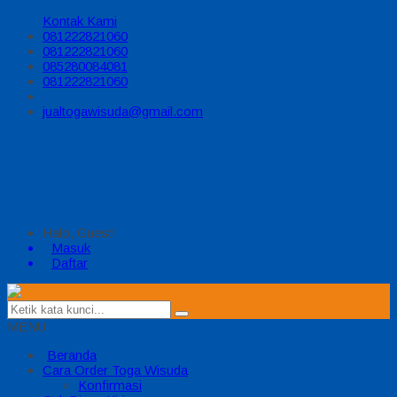
Kontak Kami
081222821060
081222821060
085280084081
081222821060
jualtogawisuda@gmail.com
Halo, Guest!
Masuk
Daftar
MENU
Beranda
Cara Order Toga Wisuda
Konfirmasi