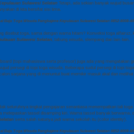
Kepulauan Sulawesi Selatan
Tetapi, ada sekian banyak wujud busana
kan di kita bersifat sisi lima.
al Baju Toga Wisuda Pangkajene Kepulauan Sulawesi Selatan 0852-8008-4
ng disebut toga, sama dengan warna hitam? Konveksi toga alfairuz,
pulauan Sulawesi Selatan
, tabung wisuda, slempang dan lain-lain.
rtarboard (topi mahasiswa serta profesor) juga ada yang mengatakan 
 wujud persegi di topi toga wisuda. Beberapa sudut persegi di topi to
g calon sarjana yang di menuntut buat memikir masuk akal dan meliha
Tidak seluruhnya tingkat pengajaran senantiasa menempatkan tali toga 
elepaskan tassel disamping kiri. Warna tassel banyak berwarna, di 
Selatan
serta salah satunya jadi warna sekolah itu (color identity).
al Baju Toga Wisuda Pangkajene Kepulauan Sulawesi Selatan 0852-8008-4