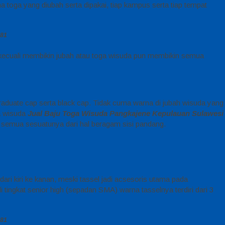
 toga yang diubah serta dipakai, tiap kampus serta tiap tempat
081
 kecuali membikin jubah atau toga wisuda pun membikin semua
graduate cap serta black cap. Tidak cuma warna di jubah wisuda yang
ga wisuda
Jual Baju Toga Wisuda Pangkajene Kepulauan Sulawesi
t semua sesuatunya dari hal beragam sisi pandang.
dari kiri ke kanan, meski tassel jadi acsesoris utama pada
tingkat senior high (sepadan SMA) warna tasselnya terdiri dari 3
081