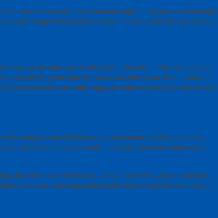
etahui serta mengenali makna busana toga itu. Diambil dari beberapa
usana kuno yang mempunyai panjang -+ 6 mtr. waktu dipakai, busana
a dipercayai udah ada sejak mulai Numa Pompilius, Raja Roma yang
yang di kira patut buat di pakai waktu ada di luar area. Ini bisa
 jadikan diktaktor
Jual Baju Toga Wisuda Pangkajene Kepulauan
pemakaiannya cuma di lilitkan ke bagian badan sekalinya nampak
ang di kira pas serta patut waktu seorang keluar area buat tutupi
oga dijadikan baju oleh orang – orang Romawi, waktu lagi berjalan
etapi bukan bermakna toga namun ada transisi lantaran seterusnya