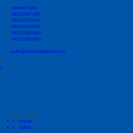
Kontak Kami
081222821060
081222821060
085280084081
081222821060
081222821060
jualtogawisuda@gmail.com
Halo, Guest!
Masuk
Daftar