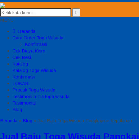
MENU
Beranda
Cara Order Toga Wisuda
Konfirmasi
Cek Biaya Kirim
Cek Resi
Katalog
Katalog Toga Wisuda
Konfirmasi
LOKASI
Produk Toga Wisuda
Testimoni mitra toga wisuda
Testimonial
Blog
Beranda
»
Blog
»
Jual Baju Toga Wisuda Pangkajene Kepulauan
Jual Baju Toga Wisuda Pangka