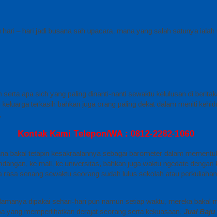
 hari – hari jadi busana sah upacara, mana yang salah satunya ialah
erta apa sich yang paling dinanti-nanti sewaktu kelulusan di beritaka
 keluarga terkasih bahkan juga orang paling dekat dalam meniti keh
,
Kontak Kami Telepon/WA : 0812-2282-1060
ana bakal tetapin kesakraalannya sebagai barometer dalam mementukan
undangan, ke mall, ke universitas, bahkan juga waktu ngedate denga
 rasa senang sewaktu seorang sudah lulus sekolah atau perkuliaha
elamanya dipakai sehari-hari pun namun setiap waktu, mereka bakal 
busana yang memperlihatkan derajat seorang serta kekuasaan,
Jual Baju