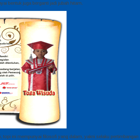
i bentuk juga berganti jadi jubah hitam.
, topi ini mempunyai filosofi yang dalam, yakni selaku pertimbangan 