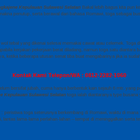
ngkajene Kepulauan Sulawesi Selatan
Bakal lebih bagus kita pun k
ermakna penutup, serta berawal dari bahasa Romawi, toga sebagai b
in wol tebal yang dikenai selesai memakai cawat atau celemek. Tog
bila kerjakan pekerjaan berat diladang, namun toga satu diantara baju 
ya, ketika beberapa utusan senat tiba buat mengabarinya jika ia sudah
Kontak Kami Telepon/WA : 0812-2282-1060
belum bersifat jubah, cuma hanya berbentuk kain sejauh 6 mtr. yang 
e Kepulauan Sulawesi Selatan
toga ialah diantaranya type busana y
:: peristiwa toga seterusnya berkembang di Romawi, waktu di mana t
i, lantas lama-lama perlahan-lahan – tempat di meninggalkan serta t