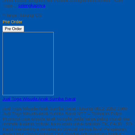
Umur Dasar dengan Fitur Produk sebagaimana berikut : Kain
Toga…
selengkapnya
*Harga Hubungi CS
Pre Order
Pre Order
Jual Toga Wisuda Anak Sumba Barat
Jual Toga Wisuda Anak Sumba Barat Hubungi 0812-2282-1060
Jual Toga Wisuda Anak Sumba Barat NTT – Temukan Paket
Promosi toga wisuda anak komplet pada harga paling murah dan
memiliki kualitas terbaik, kami kasih untuk sekolah TK, PAUD , SD
Kami memberinya penawaran Special semua level Pengajaran
Anak Umur Dasar dengan Fitur Produk sebagaimana berikut :…