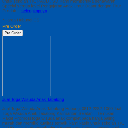
untuk sekolah TK, PAUD , SD Kami memberinya penawaran
Special semua level Pengajaran Anak Umur Dasar dengan Fitur
Produk…
selengkapnya
*Harga Hubungi CS
Pre Order
Pre Order
Jual Toga Wisuda Anak Tabalong
Jual Toga Wisuda Anak Tabalong Hubungi 0812-2282-1060 Jual
Toga Wisuda Anak Tabalong Kalimantan Selatan – Temukan
Paket Promosi toga wisuda anak komplet pada harga paling
murah dan memiliki kualitas terbaik, kami kasih untuk sekolah TK,
PAUD , SD Kami memberinya penawaran Special semua level