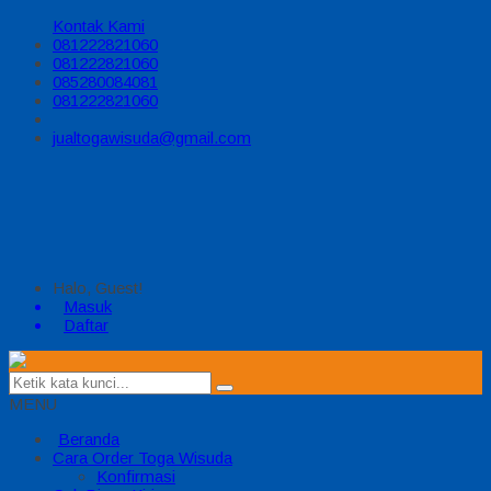
Kontak Kami
081222821060
081222821060
085280084081
081222821060
jualtogawisuda@gmail.com
Halo, Guest!
Masuk
Daftar
MENU
Beranda
Cara Order Toga Wisuda
Konfirmasi