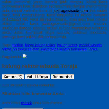
calon pemesan yang berada jauh dengan lokasi kami
pemesanan bisa dilakukan secara online dengan mengunjungi
dulu alamat website kami di
jualtogawisuda.com
jika sudah
anda bisa menghubungi kami langsung ke nomor telepon
081222821060
yang tersedia disana, atau juga bisa melalui
alamt email kami jualtogawisuda@gmail.com mudah-
mudahan dengan adanya artikel ini bisa menjadikan referensi
anda untuk membuat toga wisuda, selamat mencoba,
semoga bermanfaat dan terima kasih.
Tags:
gordon
,
harga kalung rektor
,
kalung senat
,
medali wisuda
rektor
,
sulawesi selatan
,
universitas kristen Indonesia Toraja
Bagikan ke
kalung rektor wisuda Toraja
Komentar (0)
Artikel Lainnya
Rekomendasi
Saat ini belum tersedia komentar.
Silahkan tulis komentar Anda
Anda harus
masuk
untuk berkomentar.