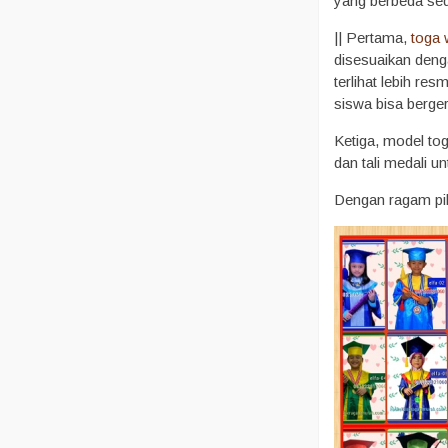
yang berbeda sed
|| Pertama,
toga
disesuaikan deng
terlihat lebih r
siswa bisa berge
Ketiga, model to
dan tali medali un
Dengan ragam pil