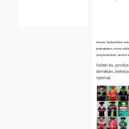
Wisuda Teridentifikasi s
perlengkapan utama adala
yang berkualitas, prosesi 
Selain itu, prod
demikian, bekerj
optimal.