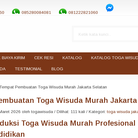
60
085280084081
081222821060
 BIAYA KIRIM
CEK RESI
KATALOG
KATALOG TOGA WISU
UDA
TESTIMONIAL
BLOG
Tempat Pembuatan Toga Wisuda Murah Jakarta Selatan
embuatan Toga Wisuda Murah Jakarta
aret 2026 oleh togawisuda / Dilihat: 111 kali / Kategori:
toga wisuda jak
oduksi Toga Wisuda Murah Profesional
didikan