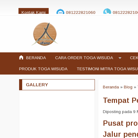
Kontak Kami
081222821060
0812228210
jualtogawisuda@gmail.com
BERANDA
CARA ORDER TOGA WISUDA
CEK
PRODUK TOGA WISUDA
TESTIMONI MITRA TOGA WIS
GALLERY
Beranda
»
Blog
»
Tempat P
Diposting pada 9 M
Pusat pr
Jalur pen