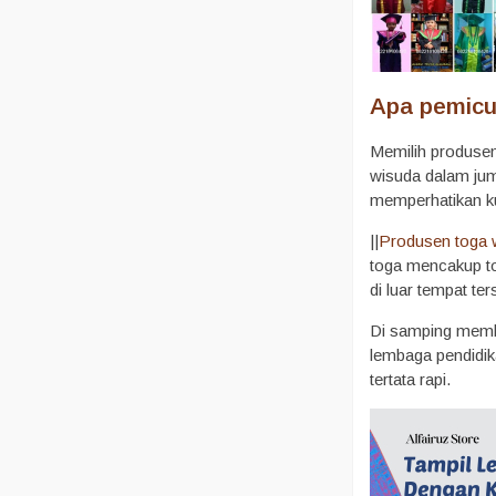
Apa pemicu
Memilih produsen
wisuda dalam jum
memperhatikan ku
||
Produsen toga 
toga mencakup top
di luar tempat ter
Di samping membe
lembaga pendidik
tertata rapi.