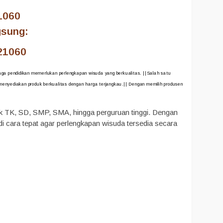
1060
gsung:
21060
aga pendidikan memerlukan perlengkapan wisuda yang berkualitas. ||Salah satu
nyediakan produk berkualitas dengan harga terjangkau.|| Dengan memilih produsen
tuk TK, SD, SMP, SMA, hingga perguruan tinggi. Dengan
 cara tepat agar perlengkapan wisuda tersedia secara