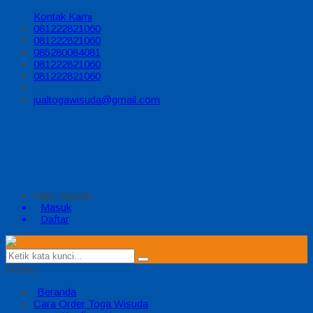
Kontak Kami
081222821060
081222821060
085280084081
081222821060
081222821060
jualtogawisuda@gmail.com
Halo, Guest!
Masuk
Daftar
MENU
Beranda
Cara Order Toga Wisuda