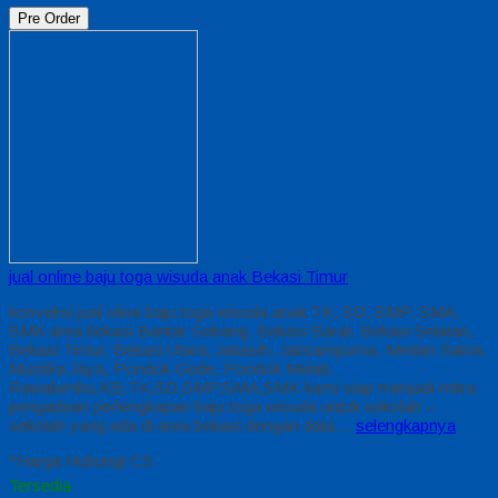
Pre Order
jual online baju toga wisuda anak Bekasi Timur
konveksi jual oline baju toga wisuda anak TK, SD, SMP, SMA,
SMK area bekasi Bantar Gebang, Bekasi Barat, Bekasi Selatan,
Bekasi Timur, Bekasi Utara, Jatiasih, Jatisampurna, Medan Satria,
Mustika Jaya, Pondok Gede, Pondok Melati,
Rawalumbu,KB,TK,SD,SMP,SMA,SMK kami siap menjadi mitra
pengadaan perlengkapan baju toga wisuda untuk sekolah –
sekolah yang ada di area bekasi dengan data…
selengkapnya
*Harga Hubungi CS
Tersedia