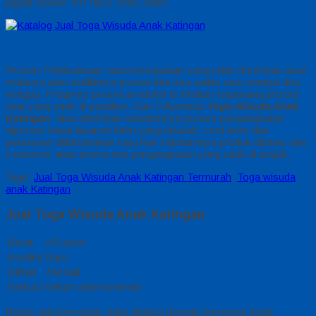
jugadi Nomor HP 0812-2282-1060.
Prosen Pelaksanaan sama kesepakan yang udah di infokan awal
mulanya atau sedikitnya proses kira-kira waktu satu sampai dua
minggu, Progress proses produksi di infokan sepanjang proses
saat yang udah di pastikan. Dan Pelunasan
Toga Wisuda Anak
Katingan
akan diinfokan sebelumnya proses pengangkutan
diproses lewat layanan kirim yang disuruh, cost kirim dan
pelunasan dilaksanakan satu hari sebelumnya produk diantar, dan
Costumer akan terima resi pengangkutan yang udah di tunjuk.
Tags:
Jual Toga Wisuda Anak Katingan Termurah
,
Toga wisuda
anak Katingan
Jual Toga Wisuda Anak Katingan
Berat
0.5 gram
Kondisi
Baru
Dilihat
760 kali
Diskusi
Belum ada komentar
Belum ada komentar, buka diskusi dengan komentar Anda.