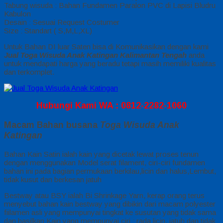
Tabung wisuda : Bahan Fundamen Paralon PVC di Lapisi Bludru
Kabulon
Desain : Sesuai Request Costumer
Size : Standart ( S,M,L,XL)
Untuk Bahan DI luar Saten bisa di Komunikasikan dengan kami
Jual Toga Wisuda Anak Katingan Kalimantan Tengah
anda
untuk mendapati harga yang beradu tetapi masih memiliki kualitas
dan terkomplet.
Hubungi Kami WA : 0812-2282-1060
Macam Bahan busana
Toga Wisuda Anak
Katingan
Bahan Kain Satin ialah kain yang dicetak lewat proses tenun
dengan menggunakan Model serat filament, ciri-ciri fundamen
bahan ini pada bagian permukaan berkilau,licin dan halus,Lembut,
tidak kusut dan berkesan jatuh
Bestway atau BSY ialah Bi Shrinkage Yarn, kerap orang terus
menyebut bahan kain bestway yang dibikin dari macam polyester
fiilamen asli yang mempunyai tingkat ke susutan yang tidak sama
dan hasilkan Kain yang mempunyai ciri : rada licin, jatuh dan tidak