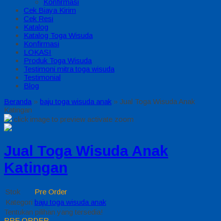
Konfirmasi
Cek Biaya Kirim
Cek Resi
Katalog
Katalog Toga Wisuda
Konfirmasi
LOKASI
Produk Toga Wisuda
Testimoni mitra toga wisuda
Testimonial
Blog
Beranda
»
baju toga wisuda anak
»
Jual Toga Wisuda Anak
Katingan
click image to preview
activate zoom
Jual Toga Wisuda Anak
Katingan
Stok
Pre Order
Kategori
baju toga wisuda anak
Tentukan pilihan yang tersedia!
PRE ORDER