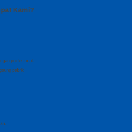
mpat Kami?
gan profesional.
ran.