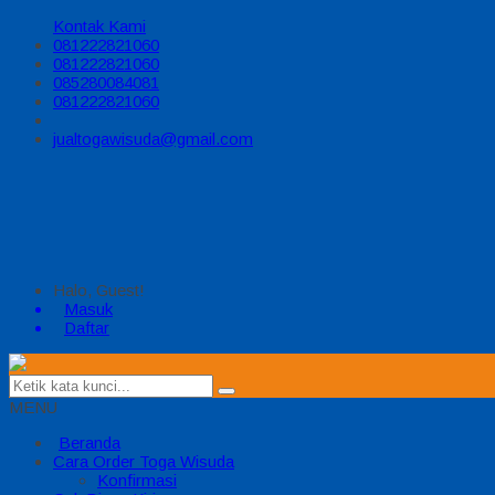
Kontak Kami
081222821060
081222821060
085280084081
081222821060
jualtogawisuda@gmail.com
Halo, Guest!
Masuk
Daftar
MENU
Beranda
Cara Order Toga Wisuda
Konfirmasi