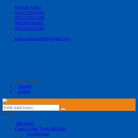
Kontak Kami
081222821060
081222821060
085280084081
081222821060
jualtogawisuda@gmail.com
Halo, Guest!
Masuk
Daftar
MENU
Beranda
Cara Order Toga Wisuda
Konfirmasi