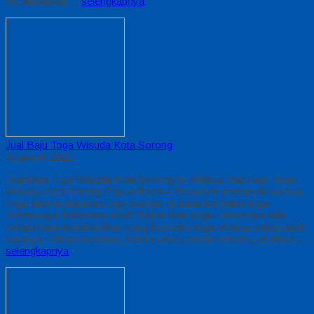
ini, kebutuhan…
selengkapnya
Jual Baju Toga Wisuda Kota Sorong
4 Januari 2021
Jual Baju Toga Wisuda Kota Sorong by Alfairuz Jual Baju Toga
Wisuda Kota Sorong Papua Barat – Produsen pemasok busana
toga. terima pesanan toga wisuda, di dunia konveksi toga
mempunyai beberapa model bahan kain toga. Umumnya ada
sekian banyak bahan/kain yang konveksi toga alfairuz pakai salah
satunya : bahan bestway, bahan saten, bahan beludru, jet-black….
selengkapnya