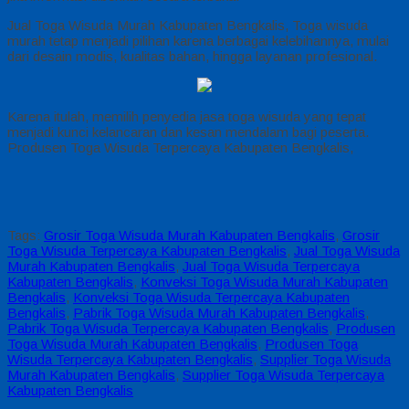
Jual Toga Wisuda Murah Kabupaten Bengkalis, Toga wisuda
murah tetap menjadi pilihan karena berbagai kelebihannya, mulai
dari desain modis, kualitas bahan, hingga layanan profesional.
Karena itulah, memilih penyedia jasa toga wisuda yang tepat
menjadi kunci kelancaran dan kesan mendalam bagi peserta.
Produsen Toga Wisuda Terpercaya Kabupaten Bengkalis,
Tags:
Grosir Toga Wisuda Murah Kabupaten Bengkalis
,
Grosir
Toga Wisuda Terpercaya Kabupaten Bengkalis
,
Jual Toga Wisuda
Murah Kabupaten Bengkalis
,
Jual Toga Wisuda Terpercaya
Kabupaten Bengkalis
,
Konveksi Toga Wisuda Murah Kabupaten
Bengkalis
,
Konveksi Toga Wisuda Terpercaya Kabupaten
Bengkalis
,
Pabrik Toga Wisuda Murah Kabupaten Bengkalis
,
Pabrik Toga Wisuda Terpercaya Kabupaten Bengkalis
,
Produsen
Toga Wisuda Murah Kabupaten Bengkalis
,
Produsen Toga
Wisuda Terpercaya Kabupaten Bengkalis
,
Supplier Toga Wisuda
Murah Kabupaten Bengkalis
,
Supplier Toga Wisuda Terpercaya
Kabupaten Bengkalis