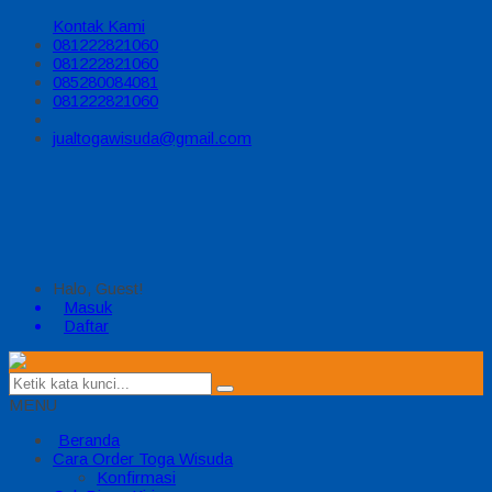
Kontak Kami
081222821060
081222821060
085280084081
081222821060
jualtogawisuda@gmail.com
Halo, Guest!
Masuk
Daftar
MENU
Beranda
Cara Order Toga Wisuda
Konfirmasi