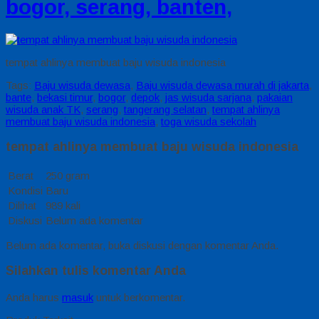
bogor, serang, banten,
tempat ahlinya membuat baju wisuda indonesia
Tags:
Baju wisuda dewasa
,
Baju wisuda dewasa murah di jakarta
,
bante
,
bekasi timur
,
bogor
,
depok
,
jas wisuda sarjana
,
pakaian
wisuda anak TK
,
serang
,
tangerang selatan
,
tempat ahlinya
membuat baju wisuda indonesia
,
toga wisuda sekolah
tempat ahlinya membuat baju wisuda indonesia
Berat
250 gram
Kondisi
Baru
Dilihat
989 kali
Diskusi
Belum ada komentar
Belum ada komentar, buka diskusi dengan komentar Anda.
Silahkan tulis komentar Anda
Anda harus
masuk
untuk berkomentar.