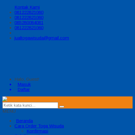
Kontak Kami
081222821060
081222821060
085280084081
081222821060
jualtogawisuda@gmail.com
Halo, Guest!
Masuk
Daftar
MENU
Beranda
Cara Order Toga Wisuda
Konfirmasi