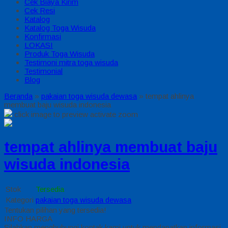
Cek Biaya Kirim
Cek Resi
Katalog
Katalog Toga Wisuda
Konfirmasi
LOKASI
Produk Toga Wisuda
Testimoni mitra toga wisuda
Testimonial
Blog
Beranda
»
pakaian toga wisuda dewasa
»
tempat ahlinya
membuat baju wisuda indonesia
click image to preview
activate zoom
tempat ahlinya membuat baju
wisuda indonesia
Stok
Tersedia
Kategori
pakaian toga wisuda dewasa
Tentukan pilihan yang tersedia!
INFO HARGA
Silahkan menghubungi kontak kami untuk mendapatkan informasi