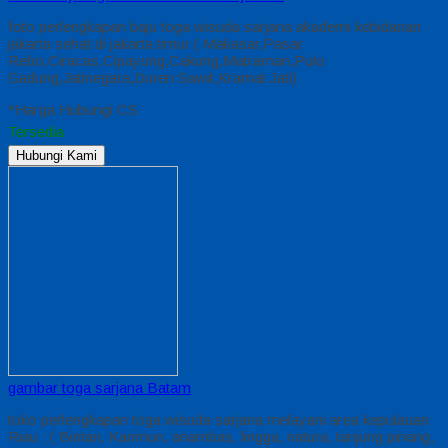
foto perlengkapan baju toga wisuda sarjana akademi kebidanan
jakarta sehat di jakarta timur ( Makasar,Pasar
Rebo,Ciracas,Cipayung,Cakung,Matraman,Pulo
Gadung,Jatinegara,Duren Sawit,Kramat Jati)
*Harga Hubungi CS
Tersedia
Hubungi Kami
gambar toga sarjana Batam
toko perlengkapan toga wisuda sarjana melayani area kepulauan
Riau ; ( Bintan, Karimun, anambas, lingga, natura, tanjung pinang,