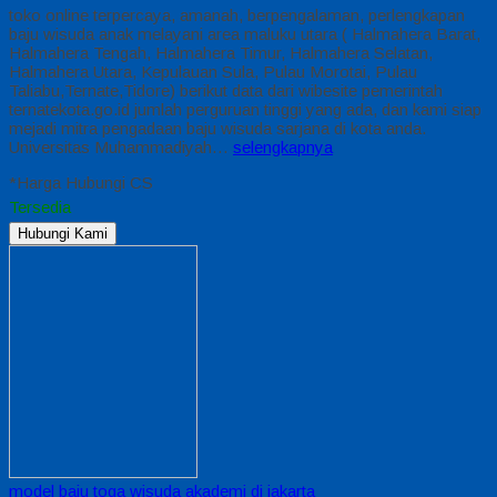
toko online terpercaya, amanah, berpengalaman, perlengkapan
baju wisuda anak melayani area maluku utara ( Halmahera Barat,
Halmahera Tengah, Halmahera Timur, Halmahera Selatan,
Halmahera Utara, Kepulauan Sula, Pulau Morotai, Pulau
Taliabu,Ternate,Tidore) berikut data dari wibesite pemerintah
ternatekota.go.id jumlah perguruan tinggi yang ada, dan kami siap
mejadi mitra pengadaan baju wisuda sarjana di kota anda.
Universitas Muhammadiyah…
selengkapnya
*Harga Hubungi CS
Tersedia
Hubungi Kami
model baju toga wisuda akademi di jakarta