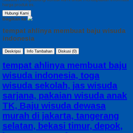
harga produk ini.
Hubungi Kami
Bagikan ke
tempat ahlinya membuat baju wisuda
indonesia
Deskripsi
Info Tambahan
Diskusi (0)
tempat ahlinya membuat baju
wisuda indonesia, toga
wisuda sekolah, jas wisuda
sarjana, pakaian wisuda anak
TK, Baju wisuda dewasa
murah di jakarta, tangerang
selatan, bekasi timur, depok,