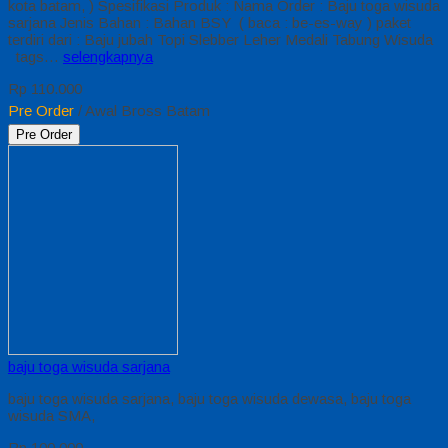
kota batam, ) Spesifikasi Produk : Nama Order : Baju toga wisuda
sarjana Jenis Bahan : Bahan BSY ( baca : be-es-way ) paket
terdiri dari : Baju jubah Topi Slebber Leher Medali Tabung Wisuda
tags…
selengkapnya
Rp 110.000
Pre Order
/ Awal Bross Batam
Pre Order
baju toga wisuda sarjana
baju toga wisuda sarjana, baju toga wisuda dewasa, baju toga
wisuda SMA,
Rp 100.000