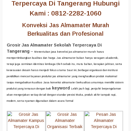
Terpercaya Di Tangerang Hubungi
Kami : 0812-2282-1060
Konveksi Jas Almamater Murah
Berkualitas dan Profesional
Grosir Jas Almamater Sekolah Terpercaya Di
Tangerang
–
Menentukan jasa konveksi jas almamater murah harus
mempertimbangkan kualitas dan harga Jas almamater bukan hanya seragam akademik,
tetapi juga cerminan identitas lembaga Oleh sebab itu, mutu bahan, kerapian jahitan, serta
kesesuaian desain harus menjadi fokus utama Saat ini, berbagai organisasi dan institusi
pendidikan mencari layanan produksi jas almamater yang menghasilkan produk maksimal
tanpa mengabaikan kualitas Jasa konveksi almamater berkualitas umumnya memiliki sistem
keyword
produksi yang tersusun dengan baik
Lebih jauh lagi, penjahit berpengalaman
akan mengerjakan setiap detail dengan standar presisi Maka, produk akhir tampak rapi,
modern, serta nyaman digunakan dalam acara formal