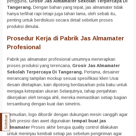
pengguna,
Grosir Jas Almamater Sekolah Terpercaya Di
Tangerang.
Dengan bahan yang tepat, jas almamater tidak
hanya terlihat rapi tetapi juga tahan lama, oleh sebab itu,
penting untuk berdiskusi secara detail sebelum proses
produksi dimulai.
Prosedur Kerja di Pabrik Jas Almamater
Profesional
Pabrik jas almamater profesional umumnya menerapkan
proses produksi yang terencana,
Grosir Jas Almamater
Sekolah Terpercaya Di Tangerang.
Pertama, desainer
merancang tampilan mockup sesuai spesifikasi klien Usai
desain ditetapkan, kain dipotong berdasarkan pola baku untuk
menjaga ketepatan ukuran Selanjutnya, tahap penjahitan
dikerjakan oleh tenaga ahli, mereka memastikan setiap bagian
tersambung dengan kuat dan simetris.
Kemudian, logo dibordir dengan dukungan mesin canggih agar
Sidebar
lebih presisi dan awet digunakan
tempat buat jas
almamater
Proses akhir berupa quality control dilakukan
untuk meninjau kembali setiap jas sebelum pengiriman agar