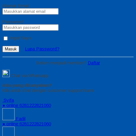
Alamat Email
Password
Ingat Saya
Lupa Password?
Masuk
Belum menjadi member?
Daftar
Chat via Whatsapp
Ada yang ditanyakan?
Klik untuk chat dengan customer support kami
Syifa
● online
6281222821060
Fadil
● online
6281222821060