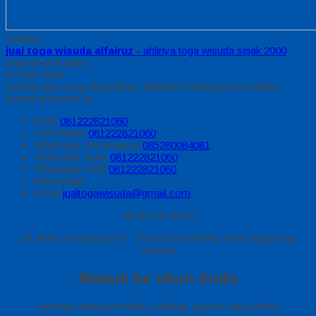
Sidebar
jual toga wisuda alfairuz
- ahlinya toga wisuda sejak 2000
toga wisuda juara
Kontak Kami
Apabila ada yang ditanyakan, silahkan hubungi kami melalui
kontak di bawah ini.
SMS
081222821060
Call Center
081222821060
Whatsapp
Pemesanan
085280084081
Whatsapp
Syifa
081222821060
Whatsapp
Fadil
081222821060
Messenger
Email
jualtogawisuda@gmail.com
08.00 s/d 20.00
Jl Letda D Suprapto RT 3 RW 5 Gerendeng Kota Tangerang
Banten
Masuk ke akun Anda
Selamat datang kembali, silahkan login ke akun Anda.