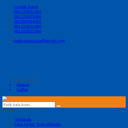
Kontak Kami
081222821060
081222821060
085280084081
081222821060
081222821060
jualtogawisuda@gmail.com
Halo, Guest!
Masuk
Daftar
MENU
Beranda
Cara Order Toga Wisuda