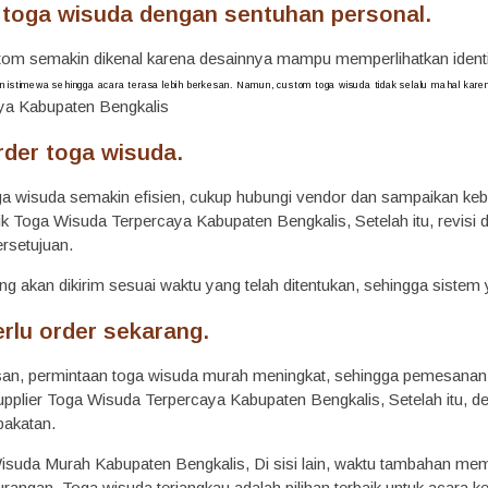
 toga wisuda dengan sentuhan personal.
om semakin dikenal karena desainnya mampu memperlihatkan identita
 istimewa sehingga acara terasa lebih berkesan.
Namun, custom toga wisuda tidak selalu mahal kare
ya Kabupaten Bengkalis
rder toga wisuda.
toga wisuda semakin efisien, cukup hubungi vendor dan sampaikan ke
k Toga Wisuda Terpercaya Kabupaten Bengkalis, Setelah itu, revisi d
ersetujuan.
ng akan dikirim sesuai waktu yang telah ditentukan, sehingga sistem 
rlu order sekarang.
san, permintaan toga wisuda murah meningkat, sehingga pemesanan
pplier Toga Wisuda Terpercaya Kabupaten Bengkalis, Setelah itu, desa
pakatan.
suda Murah Kabupaten Bengkalis, Di sisi lain, waktu tambahan mem
rangan. Toga wisuda terjangkau adalah pilihan terbaik untuk acara 