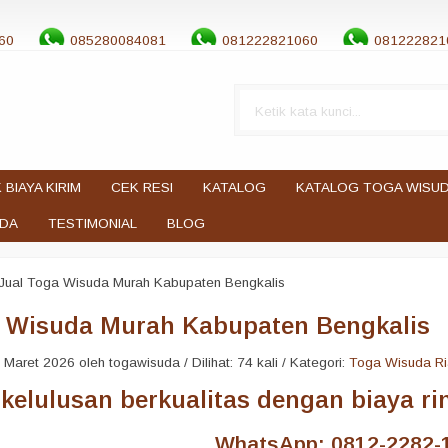
60
085280084081
081222821060
081222821
 BIAYA KIRIM
CEK RESI
KATALOG
KATALOG TOGA WISU
UDA
TESTIMONIAL
BLOG
Jual Toga Wisuda Murah Kabupaten Bengkalis
a Wisuda Murah Kabupaten Bengkalis
Maret 2026 oleh togawisuda / Dilihat: 74 kali / Kategori:
Toga Wisuda R
elulusan berkualitas dengan biaya r
WhatsApp: 0812-2282-