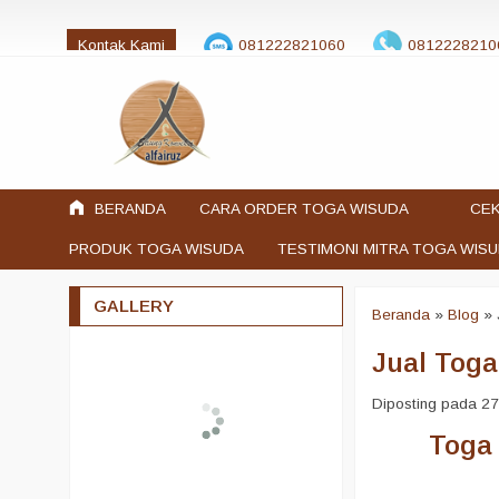
Kontak Kami
081222821060
0812228210
jualtogawisuda@gmail.com
BERANDA
CARA ORDER TOGA WISUDA
CEK
PRODUK TOGA WISUDA
TESTIMONI MITRA TOGA WIS
GALLERY
Beranda
»
Blog
»
Jual Tog
Diposting pada 27 
Toga k