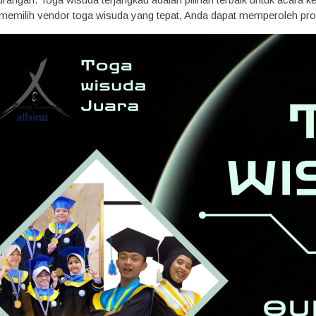
 memilih vendor toga wisuda yang tepat, Anda dapat memperoleh prod