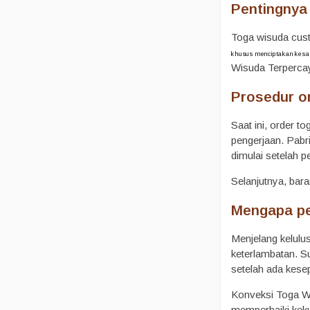
Pentingnya
Toga wisuda cust
khusus menciptakan kesan
Wisuda Terperca
Prosedur o
Saat ini, order 
pengerjaan. Pabri
dimulai setelah p
Selanjutnya, bara
Mengapa pe
Menjelang kelulu
keterlambatan. Su
setelah ada kese
Konveksi Toga Wi
memperbaiki keku