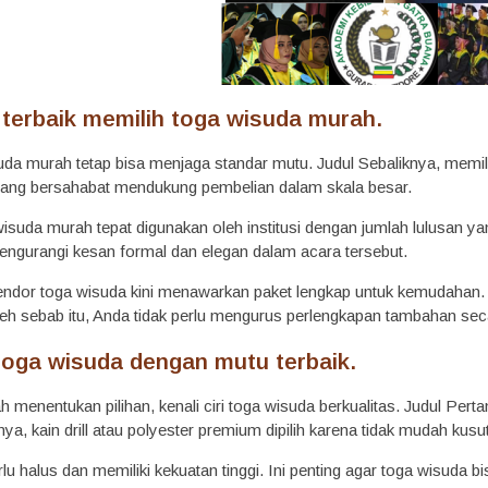
terbaik memilih toga wisuda murah.
uda murah tetap bisa menjaga standar mutu. Judul Sebaliknya, memi
a yang bersahabat mendukung pembelian dalam skala besar.
a wisuda murah tepat digunakan oleh institusi dengan jumlah lulusan
mengurangi kesan formal dan elegan dalam acara tersebut.
endor toga wisuda kini menawarkan paket lengkap untuk kemudahan. Jud
leh sebab itu, Anda tidak perlu mengurus perlengkapan tambahan seca
toga wisuda dengan mutu terbaik.
h menentukan pilihan, kenali ciri toga wisuda berkualitas. Judul Per
ya, kain drill atau polyester premium dipilih karena tidak mudah kusu
rlu halus dan memiliki kekuatan tinggi. Ini penting agar toga wisuda 