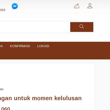
060
DA
KONFIRMASI
LOKASI
iau
ingan untuk momen kelulusan
1060