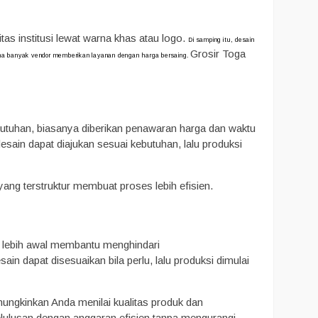
s institusi lewat warna khas atau logo.
Di samping itu, desain
Grosir Toga
na banyak vendor memberikan layanan dengan harga bersaing.
butuhan, biasanya diberikan penawaran harga dan waktu
esain dapat diajukan sesuai kebutuhan, lalu produksi
yang terstruktur membuat proses lebih efisien.
 lebih awal membantu menghindari
in dapat disesuaikan bila perlu, lalu produksi dimulai
ungkinkan Anda menilai kualitas produk dan
kelulusan dengan anggaran efisien tanpa mengurangi