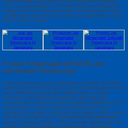
kawasan dengan suhu panas Konveksi almamater berkualitas
umumnya menyesuaikan rekomendasi bahan sesuai kebutuhan
pengguna Pemilihan bahan yang tepat membuat jas almamater
tampak elegan serta tahan lama, maka penting berdiskusi secara
detail sebelum produksi
Proses Pengerjaan di Pabrik Jas
Almamater Profesional
Pabrik jas almamater profesional biasanya memiliki mekanisme
produksi yang jelas Pertama, tim desain mempersiapkan mockup
sesuai dengan permintaan klien Setelah desain mendapat
persetujuan, kain dipotong menggunakan pola baku agar
ukurannya akurat Tahap berikutnya, penjahitan dilakukan oleh ahli
yang menjamin setiap sisi tersambung dengan kuat Tahap
selanjutnya, pengerjaan bordir logo memanfaatkan mesin modern
agar hasil lebih halus dan awet
tempat buat jas almamater
Tahapan final adalah quality control, setiap jas diperiksa kembali
sebelum sampai ke pelanggan sehingga mutu terbaik tetap