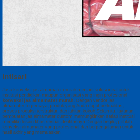
Intisari
Jasa konveksi jas almamater murah menjadi solusi ideal untuk
institusi pendidikan maupun organisasi yang ingin profesional
konveksi jas almamater murah,
Dengan vendor jas
almamater terpercaya, produk yang Anda dapat berkualitas,
proses produksi terstruktur, dan jahitan kokoh Selain itu, layanan
pembuatan jas almamater custom memungkinkan setiap institusi
memiliki desain khas sesuai identitasnya Dengan begitu, pilihlah
konveksi almamater yang profesional dan berpengalaman untuk
hasil akhir yang memuaskan