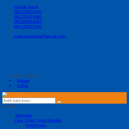
Kontak Kami
081222821060
081222821060
085280084081
081222821060
jualtogawisuda@gmail.com
Halo, Guest!
Masuk
Daftar
MENU
Beranda
Cara Order Toga Wisuda
Konfirmasi