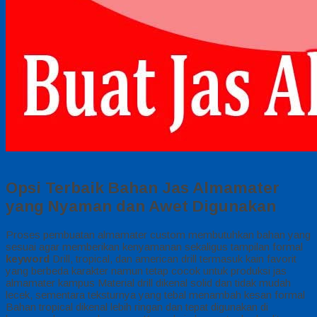
Opsi Terbaik Bahan Jas Almamater
yang Nyaman dan Awet Digunakan
Proses pembuatan almamater custom membutuhkan bahan yang
sesuai agar memberikan kenyamanan sekaligus tampilan formal
keyword
Drill, tropical, dan american drill termasuk kain favorit
yang berbeda karakter namun tetap cocok untuk produksi jas
almamater kampus Material drill dikenal solid dan tidak mudah
lecek, sementara teksturnya yang tebal menambah kesan formal
Bahan tropical dikenal lebih ringan dan tepat digunakan di