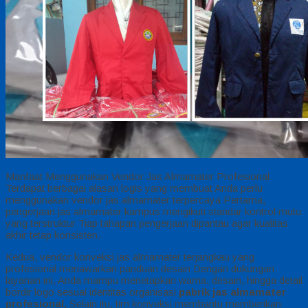
Manfaat Menggunakan Vendor Jas Almamater Profesional
Terdapat berbagai alasan logis yang membuat Anda perlu
menggunakan vendor jas almamater terpercaya Pertama,
pengerjaan jas almamater kampus mengikuti standar kontrol mutu
yang terstruktur Tiap tahapan pengerjaan dipantau agar kualitas
akhir tetap konsisten.
Kedua, vendor konveksi jas almamater terjangkau yang
profesional menawarkan panduan desain Dengan dukungan
layanan ini, Anda mampu menetapkan warna, desain, hingga detail
bordir logo sesuai identitas organisasi
pabrik jas almamater
profesional,
Selain itu, tim konveksi membantu memberikan