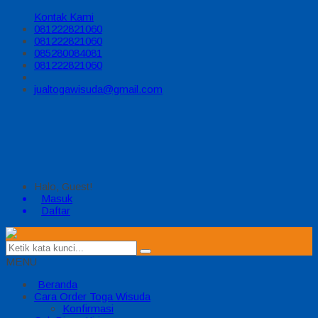
Kontak Kami
081222821060
081222821060
085280084081
081222821060
jualtogawisuda@gmail.com
Halo, Guest!
Masuk
Daftar
MENU
Beranda
Cara Order Toga Wisuda
Konfirmasi