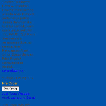
Selatan Sumatera
Barat – Temukan
Paket Promosi toga
wisuda anak komplet
pada harga paling
murah dan memiliki
kualitas terbaik, kami
kasih untuk sekolah
TK, PAUD , SD Kami
memberinya
penawaran Special
semua level
Pengajaran Anak
Umur Dasar dengan
Fitur Produk
sebagaimana
berikut…
selengkapnya
*Harga Hubungi CS
Pre Order
Pre Order
Jual Toga Wisuda
Anak Lampung Barat
Jual Toga Wisuda