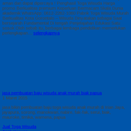
aman dan dapat dipercaya ! Penghasil Toga Wisuda Harga
promo Berkualitas premium Keperluan Bermacam Skala Dunia
akademik WhatsApp: 0812-2282-1060 Pabrik Toga Wisuda Murah
Berkualitas Kota Gorontalo – Wisuda Dinyatakan sebagai Saat
bersejarah Fundamental Di tengah Penjelajahan Edukasi Satu
sosok Oleh sebab itu, berbagai lembaga pendidikan memerlukan
perlengkapan…
selengkapnya
jasa pembuatan baju wisuda anak murah biak papua
1 Maret 2015
jasa bikin pembuatan baju toga wisuda anak murah di Irian Jaya,
jayapura, sorong, manokwari, nabire, fak-fak, serui, biak,
mauroke, timika, wamena, papua
Jual Toga Wisuda