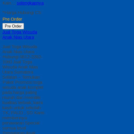
Kain…
selengkapnya
*Harga Hubungi CS
Pre Order
Pre Order
Jual Toga Wisuda
Anak Nias Utara
Jual Toga Wisuda
Anak Nias Utara
Hubungi 0812-2282-
1060 Jual Toga
Wisuda Anak Nias
Utara Sumatera
Selatan – Temukan
Paket Promosi toga
wisuda anak komplet
pada harga paling
murah dan memiliki
kualitas terbaik, kami
kasih untuk sekolah
TK, PAUD , SD Kami
memberinya
penawaran Special
semua level
Pengajaran Anak