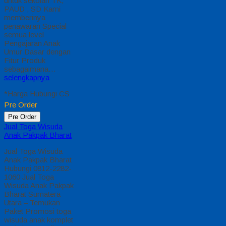
untuk sekolah TK,
PAUD , SD Kami
memberinya
penawaran Special
semua level
Pengajaran Anak
Umur Dasar dengan
Fitur Produk
sebagaimana…
selengkapnya
*Harga Hubungi CS
Pre Order
Pre Order
Jual Toga Wisuda
Anak Pakpak Bharat
Jual Toga Wisuda
Anak Pakpak Bharat
Hubungi 0812-2282-
1060 Jual Toga
Wisuda Anak Pakpak
Bharat Sumatera
Utara – Temukan
Paket Promosi toga
wisuda anak komplet