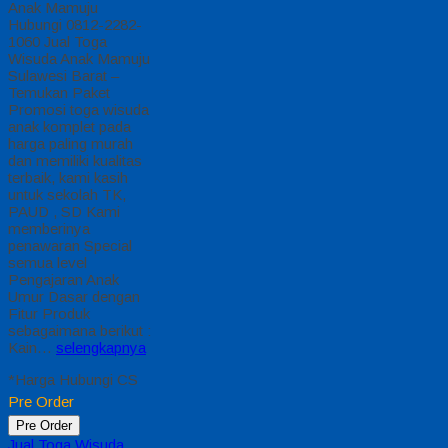
Anak Mamuju
Hubungi 0812-2282-
1060 Jual Toga
Wisuda Anak Mamuju
Sulawesi Barat –
Temukan Paket
Promosi toga wisuda
anak komplet pada
harga paling murah
dan memiliki kualitas
terbaik, kami kasih
untuk sekolah TK,
PAUD , SD Kami
memberinya
penawaran Special
semua level
Pengajaran Anak
Umur Dasar dengan
Fitur Produk
sebagaimana berikut :
Kain…
selengkapnya
*Harga Hubungi CS
Pre Order
Pre Order
Jual Toga Wisuda