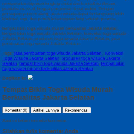
menawarkan layanan lengkap mulai dari konsultasi desain,
produksi massal, hingga pengiriman tepat waktu. Dengan
persiapan yang matang, acara wisuda dapat berlangsung lebih
khidmat, rapi, dan penuh kebanggaan bagi seluruh peserta.
tempat bikin toga wisuda murah berkualitas Jakarta Selatan,
tempat bikin toga wisuda Jakarta Selatan, konveksi toga wisuda
Jakarta Selatan, produsen toga wisuda Jakarta Selatan, jasa
pembuatan toga wisuda Jakarta Selatan.
Tags:
jasa pembuatan toga wisuda Jakarta Selatan.
,
Konveksi
Toga Wisuda Jakarta Selatan
,
produsen toga wisuda Jakarta
Selatan
,
tempat bikin toga wisuda Jakarta Selatan
,
tempat bikin
toga wisuda murah berkualitas Jakarta Selatan
Bagikan ke
Tempat Bikin Toga Wisuda Murah
Berkualitas Jakarta Selatan
Komentar (0)
Artikel Lainnya
Rekomendasi
Saat ini belum tersedia komentar.
Silahkan tulis komentar Anda