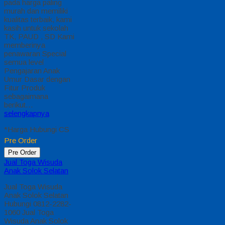
pada harga paling
murah dan memiliki
kualitas terbaik, kami
kasih untuk sekolah
TK, PAUD , SD Kami
memberinya
penawaran Special
semua level
Pengajaran Anak
Umur Dasar dengan
Fitur Produk
sebagaimana
berikut…
selengkapnya
*Harga Hubungi CS
Pre Order
Pre Order
Jual Toga Wisuda
Anak Solok Selatan
Jual Toga Wisuda
Anak Solok Selatan
Hubungi 0812-2282-
1060 Jual Toga
Wisuda Anak Solok