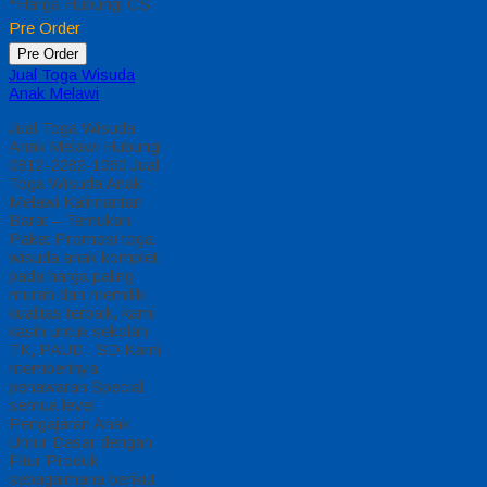
*Harga Hubungi CS
Pre Order
Pre Order
Jual Toga Wisuda
Anak Melawi
Jual Toga Wisuda
Anak Melawi Hubungi
0812-2282-1060 Jual
Toga Wisuda Anak
Melawi Kalimantan
Barat – Temukan
Paket Promosi toga
wisuda anak komplet
pada harga paling
murah dan memiliki
kualitas terbaik, kami
kasih untuk sekolah
TK, PAUD , SD Kami
memberinya
penawaran Special
semua level
Pengajaran Anak
Umur Dasar dengan
Fitur Produk
sebagaimana berikut :